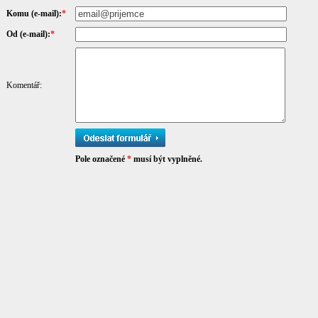
Komu (e-mail):
*
Od (e-mail):
*
Komentář:
Pole označené
*
musí být vyplněné.