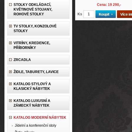
STOLKY ODKLÁDACÍ,
Cena: 19 290,-
KVĚTINOVÉ STOJANY,
ROHOVÉ STOLKY
Ks
TV STOLKY, KONZOLOVÉ
STOLKY
VITRÍNY, KREDENCE,
PŘÍBORNÍKY
ZRCADLA
ŽIDLE, TABURETY, LAVICE
KATALOG STYLOVÝ A
KLASICKÝ NÁBYTEK
KATALOG LUXUSNÍ A
ZÁMECKÝ NÁBYTEK
KATALOG MODERNÍ NÁBYTEK
Jídelní a konferenční stoly