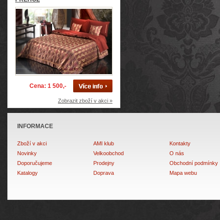
Cena: 1 500,-
Zobrazit zboží v akci »
INFORMACE
Zboží v akci
AMI klub
Kontakty
Novinky
Velkoobchod
O nás
Doporučujeme
Prodejny
Obchodní podmínky
Katalogy
Doprava
Mapa webu