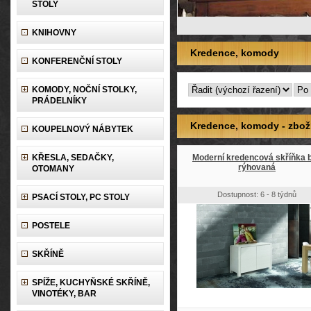
STOLY
KNIHOVNY
Kredence, komody
KONFERENČNÍ STOLY
KOMODY, NOČNÍ STOLKY,
PRÁDELNÍKY
Kredence, komody - zbož
KOUPELNOVÝ NÁBYTEK
KŘESLA, SEDAČKY,
Moderní kredencová skříňka b
rýhovaná
OTOMANY
Dostupnost: 6 - 8 týdnů
PSACÍ STOLY, PC STOLY
POSTELE
SKŘÍNĚ
SPÍŽE, KUCHYŇSKÉ SKŘÍNĚ,
VINOTÉKY, BAR