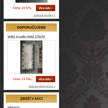
Cena: 23 575,-
Zobrazit novinky »
DOPORUČUJEME
Velké zrcadlo vlnité 170x70
Cena: 13 700,-
Zobrazit doporučené »
ZBOŽÍ V AKCI
PŘEHOZ