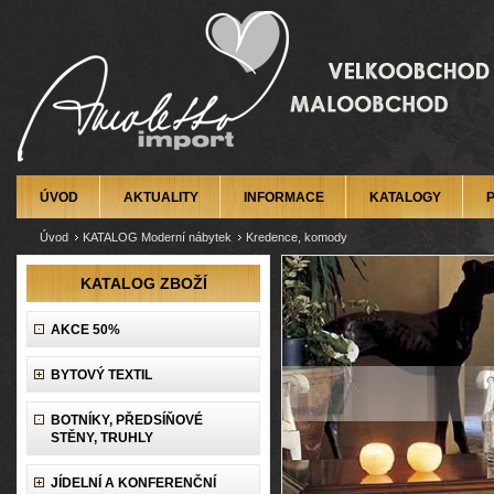
ÚVOD
AKTUALITY
INFORMACE
KATALOGY
Úvod
KATALOG Moderní nábytek
Kredence, komody
KATALOG ZBOŽÍ
AKCE 50%
BYTOVÝ TEXTIL
BOTNÍKY, PŘEDSÍŇOVÉ
STĚNY, TRUHLY
JÍDELNÍ A KONFERENČNÍ