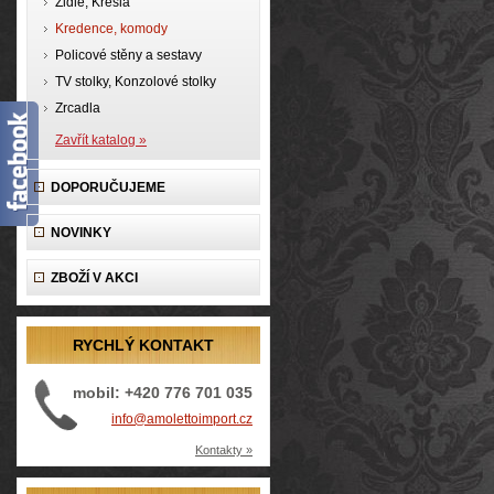
Židle, Křesla
Kredence, komody
Policové stěny a sestavy
TV stolky, Konzolové stolky
Zrcadla
Zavřít katalog »
DOPORUČUJEME
NOVINKY
ZBOŽÍ V AKCI
RYCHLÝ KONTAKT
mobil: +420 776 701 035
info@amolettoimport.cz
Kontakty »