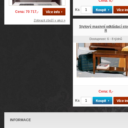
Cena: 0,-
Ks
Cena: 70 717,-
Zobrazit zboží v akci »
Stylový masivní odkládací sto
R
Dostupnost: 6 - 8 týdnů
Cena: 0,-
Ks
INFORMACE