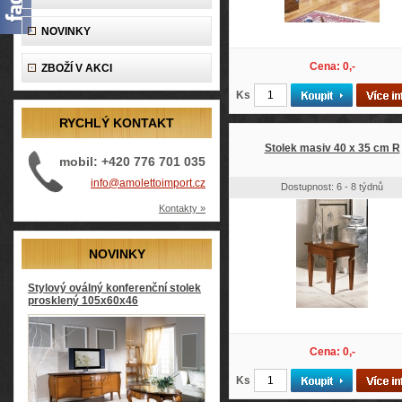
NOVINKY
Cena: 0,-
ZBOŽÍ V AKCI
Ks
RYCHLÝ KONTAKT
Stolek masiv 40 x 35 cm R
mobil: +420 776 701 035
info@amolettoimport.cz
Dostupnost: 6 - 8 týdnů
Kontakty »
NOVINKY
Stylový oválný konferenční stolek
prosklený 105x60x46
Cena: 0,-
Ks