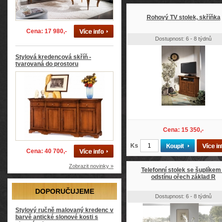
Rohový TV stolek, skříňka
Cena: 17 980,-
Dostupnost: 6 - 8 týdnů
Stylová kredencová skříň -
tvarovaná do prostoru
Cena: 15 350,-
Ks
Cena: 40 700,-
Zobrazit novinky »
Telefonní stolek se šuplíkem
odstínu ořech základ R
DOPORUČUJEME
Dostupnost: 6 - 8 týdnů
Stylový ručně malovaný kredenc v
barvě antické slonové kosti s