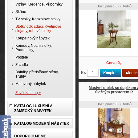
Vitríny, Kredence, Příborníky
Dostupnost: 6 - 8 týdnů
Skříně
TV stolky, Konzolové stolky
Stolky odkládací, Květinové
stojany, rohové stolky
Koupelnový nábytek
Komody, Noční stolky,
Prádelníky,
Postele
Cena: 0,-
Zrcadla
Botníky, předsíňové stěny,
Ks
Truhly
Malovaný nábytek
Masivní stolek se šuplíkem 
úložným prostorem R
Zavřít katalog »
Dostupnost: 6 - 8 týdnů
KATALOG LUXUSNÍ A
ZÁMECKÝ NÁBYTEK
KATALOG MODERNÍ NÁBYTEK
DOPORUČUJEME