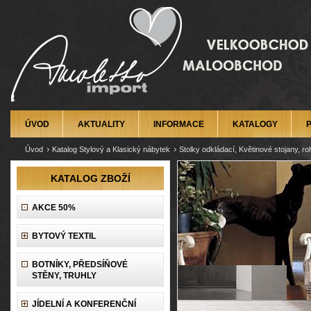
ÚVOD
AKTUALITY
INFORMACE
KATALOGY
Úvod
Katalog Stylový a Klasický nábytek
Stolky odkládací, Květinové stojany, ro
KATALOG ZBOŽÍ
AKCE 50%
BYTOVÝ TEXTIL
BOTNÍKY, PŘEDSÍŇOVÉ
STĚNY, TRUHLY
JÍDELNÍ A KONFERENČNÍ