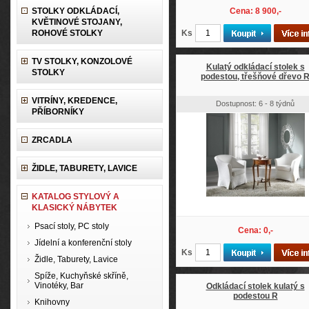
STOLKY ODKLÁDACÍ,
Cena: 8 900,-
KVĚTINOVÉ STOJANY,
ROHOVÉ STOLKY
Ks
TV STOLKY, KONZOLOVÉ
Kulatý odkládací stolek s
STOLKY
podestou, třešňové dřevo 
VITRÍNY, KREDENCE,
Dostupnost: 6 - 8 týdnů
PŘÍBORNÍKY
ZRCADLA
ŽIDLE, TABURETY, LAVICE
KATALOG STYLOVÝ A
KLASICKÝ NÁBYTEK
Psací stoly, PC stoly
Cena: 0,-
Jídelní a konferenční stoly
Ks
Židle, Taburety, Lavice
Spíže, Kuchyňské skříně,
Vinotéky, Bar
Odkládací stolek kulatý s
podestou R
Knihovny