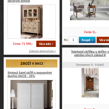
okrovým lemem
Cena: 0,-
Ks
Cena: 71 500,-
Zobrazit doporučené »
Telefonní skříňka s dvířky v
odstínu ořech základ R
ZBOŽÍ V AKCI
Dostupnost: 6 - 8 týdnů
Stylová šatní skříň s posuvnými
dveřmi AKCE - 35%