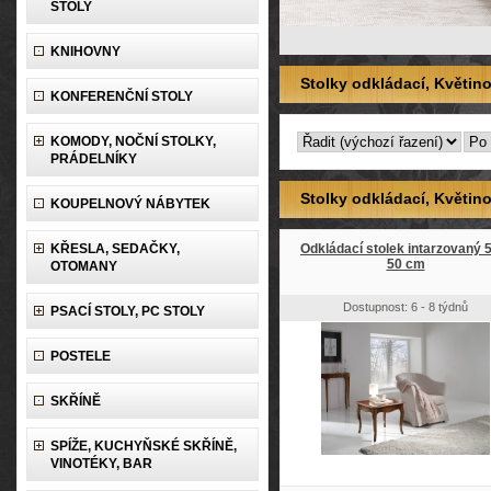
STOLY
KNIHOVNY
Stolky odkládací, Květino
KONFERENČNÍ STOLY
KOMODY, NOČNÍ STOLKY,
PRÁDELNÍKY
Stolky odkládací, Květino
KOUPELNOVÝ NÁBYTEK
KŘESLA, SEDAČKY,
Odkládací stolek intarzovaný 
50 cm
OTOMANY
Dostupnost: 6 - 8 týdnů
PSACÍ STOLY, PC STOLY
POSTELE
SKŘÍNĚ
SPÍŽE, KUCHYŇSKÉ SKŘÍNĚ,
VINOTÉKY, BAR