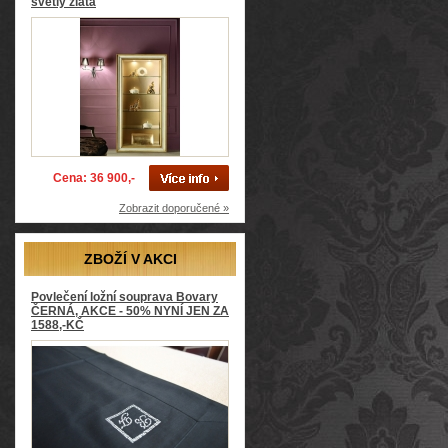
světly zlatá
Cena: 36 900,-
Zobrazit doporučené »
ZBOŽÍ V AKCI
Povlečení ložní souprava Bovary
ČERNÁ, AKCE - 50% NYNÍ JEN ZA
1588,-KČ