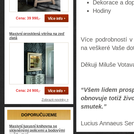
Dekorace a dop
Hodiny
Cena: 39 990,-
Masivní prosklená vitrína na zeď
zlatá
Více podrobností v
na veškeré Vaše do
Děkuji Miluše Votav
“Všem lidem prosp
Cena: 24 900,-
obnovuje totiž živ
Zobrazit novinky »
smutek.”
DOPORUČUJEME
Lucius Annaeus Se
Masivní luxusní knihovna se
skleněnými policemi a bodovými