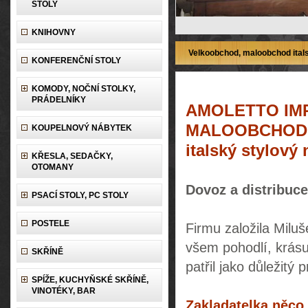
STOLY
KNIHOVNY
Velkoobchod, maloobchod itals
KONFERENČNÍ STOLY
KOMODY, NOČNÍ STOLKY,
PRÁDELNÍKY
AMOLETTO IM
MALOOBCHOD
KOUPELNOVÝ NÁBYTEK
italský stylový
KŘESLA, SEDAČKY,
OTOMANY
Dovoz a distribuce
PSACÍ STOLY, PC STOLY
POSTELE
Firmu založila Milu
všem pohodlí, krásu,
SKŘÍNĚ
patřil jako důležit
SPÍŽE, KUCHYŇSKÉ SKŘÍNĚ,
VINOTÉKY, BAR
Zakladatelka něco