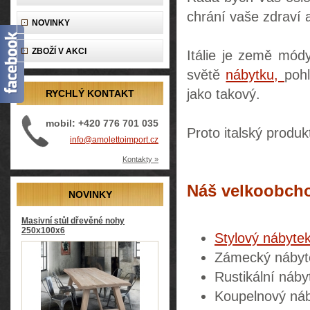
chrání vaše zdraví a
NOVINKY
ZBOŽÍ V AKCI
Itálie je země módy
světě
nábytku,
pohl
jako takový.
RYCHLÝ KONTAKT
mobil: +420 776 701 035
Proto italský produk
info@amolettoimport.cz
Kontakty »
Náš velkoobch
NOVINKY
Masivní stůl dřevěné nohy
250x100x6
Stylový nábyte
Zámecký nábyt
Rustikální náby
Koupelnový ná