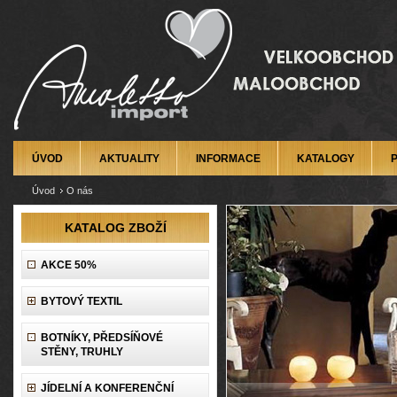
ÚVOD
AKTUALITY
INFORMACE
KATALOGY
Úvod
O nás
KATALOG ZBOŽÍ
AKCE 50%
BYTOVÝ TEXTIL
BOTNÍKY, PŘEDSÍŇOVÉ
STĚNY, TRUHLY
JÍDELNÍ A KONFERENČNÍ