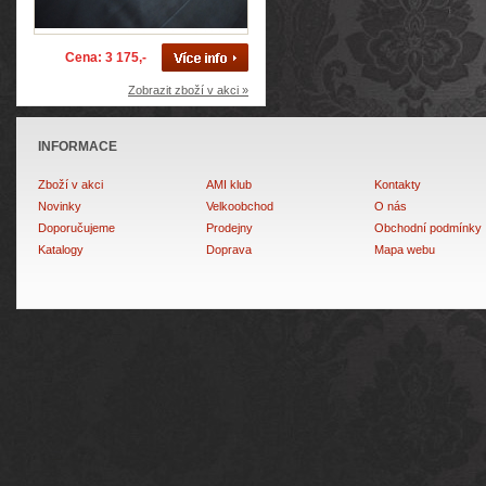
Cena: 3 175,-
Zobrazit zboží v akci »
INFORMACE
Zboží v akci
AMI klub
Kontakty
Novinky
Velkoobchod
O nás
Doporučujeme
Prodejny
Obchodní podmínky
Katalogy
Doprava
Mapa webu