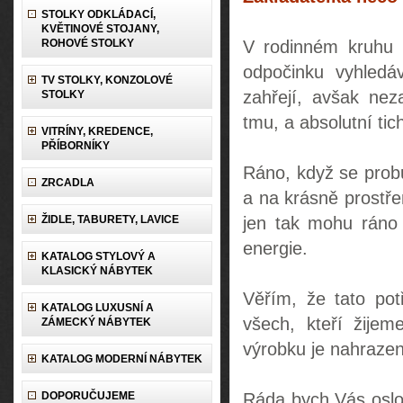
STOLKY ODKLÁDACÍ,
KVĚTINOVÉ STOJANY,
ROHOVÉ STOLKY
V rodinném kruhu m
odpočinku vyhledáv
TV STOLKY, KONZOLOVÉ
zahřejí, avšak nez
STOLKY
tmu, a absolutní tic
VITRÍNY, KREDENCE,
PŘÍBORNÍKY
Ráno, když se prob
ZRCADLA
a na krásně prostře
ŽIDLE, TABURETY, LAVICE
jen tak mohu ráno 
energie.
KATALOG STYLOVÝ A
KLASICKÝ NÁBYTEK
Věřím, že tato pot
KATALOG LUXUSNÍ A
všech, kteří žijem
ZÁMECKÝ NÁBYTEK
výrobku je nahrazen
KATALOG MODERNÍ NÁBYTEK
DOPORUČUJEME
Ráda bych Vás oslov