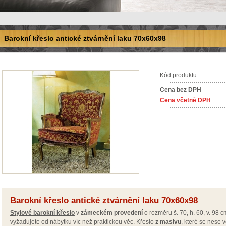
Barokní křeslo antické ztvárnění laku 70x60x98
Kód produktu
Cena bez DPH
Cena včetně DPH
Barokní křeslo antické ztvárnění laku 70x60x98
Stylové barokní křeslo
v
zámeckém proveden
í
o rozměru š. 70, h. 60, v. 98 
vyžadujete od nábytku víc než praktickou věc. Křeslo
z masivu
, které se nese 