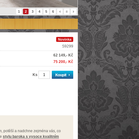
1
2
3
4
5
6
Novinka
S9299
62 149,- Kč
75 200,- Kč
Ks
cm, potěší a nadchne zejména vás, co
ve
stylu baroka s vysoce kvalitním