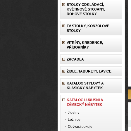
STOLKY ODKLÁDACÍ,
KVĚTINOVÉ STOJANY,
ROHOVÉ STOLKY
TV STOLKY, KONZOLOVÉ
STOLKY
VITRÍNY, KREDENCE,
PŘÍBORNÍKY
ZRCADLA
ŽIDLE, TABURETY, LAVICE
KATALOG STYLOVÝ A
KLASICKÝ NÁBYTEK
KATALOG LUXUSNÍ A
ZÁMECKÝ NÁBYTEK
Jídelny
Ložnice
Obývací pokoje