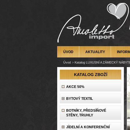
ÚVOD
AKTUALITY
INFOR
Úvod
Katalog LUXUSNÍ A ZÁMECKÝ NÁBYT
KATALOG ZBOŽÍ
AKCE 50%
BYTOVÝ TEXTIL
BOTNÍKY, PŘEDSÍŇOVÉ
STĚNY, TRUHLY
JÍDELNÍ A KONFERENČNÍ