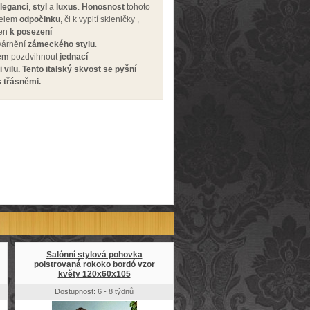
leganci
,
styl
a
luxus
.
Honosnost
tohoto
čelem
odpočinku
, či k vypití skleničky ,
en
k posezení
várnění
zámeckého stylu
.
em
pozdvihnout
jednací
vilu.
Tento italský skvost se pyšní
s třásněmi.
Salónní stylová pohovka
polstrovaná rokoko bordó vzor
květy 120x60x105
Dostupnost: 6 - 8 týdnů