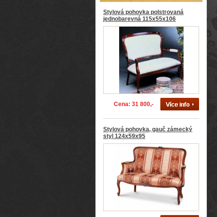
Stylová pohovka polstrovaná
jednobarevná 115x55x106
Cena: 31 800,-
Stylová pohovka, gauč zámecký
styl 124x59x95