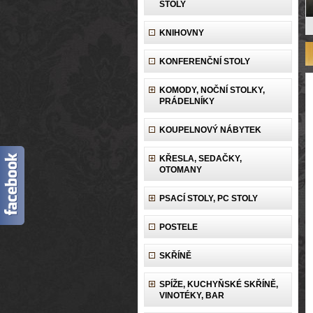
STOLY
KNIHOVNY
KONFERENČNÍ STOLY
KOMODY, NOČNÍ STOLKY,
PRÁDELNÍKY
KOUPELNOVÝ NÁBYTEK
KŘESLA, SEDAČKY,
OTOMANY
PSACÍ STOLY, PC STOLY
POSTELE
SKŘÍNĚ
SPÍŽE, KUCHYŇSKÉ SKŘÍNĚ,
VINOTÉKY, BAR