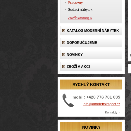
Pracovny
Sedací nábytek
Zavřít katalog »
KATALOG MODERNÍ NÁBYTEK
DOPORUČUJEME
NOVINKY
ZBOŽÍ V AKCI
RYCHLÝ KONTAKT
mobil: +420 776 701 035
info@amolettoimport.cz
Kontakty »
NOVINKY