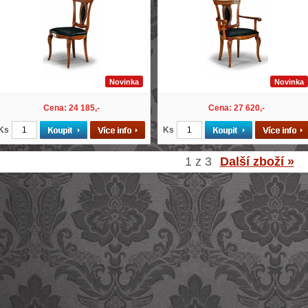
Novinka
Novinka
Cena: 24 185,-
Cena: 27 620,-
Ks
Ks
1 z 3
Další zboží »