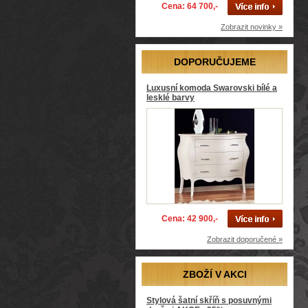
Cena: 64 700,-
Zobrazit novinky »
DOPORUČUJEME
Luxusní komoda Swarovski bílé a
lesklé barvy
Cena: 42 900,-
Zobrazit doporučené »
ZBOŽÍ V AKCI
Stylová šatní skříň s posuvnými