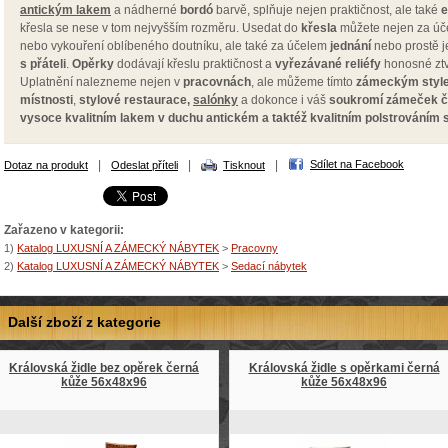
antickým lakem
a nádherné
bordó
barvě, splňuje nejen praktičnost, ale také
e
křesla
se nese v tom nejvyšším rozměru. Usedat do
křesla
můžete nejen za ú
nebo vykouření oblíbeného doutníku, ale také za účelem
jednání
nebo prostě j
s
přáteli
.
Opěrky
dodávají křeslu praktičnost a
vyřezávané reliéfy
honosné zt
Uplatnění
nalezneme nejen v
pracovnách
, ale můžeme tímto
zámeckým styl
místnosti
,
stylové restaurace,
salónky
a dokonce i váš
soukromí zámeček či 
vysoce kvalitním lakem v duchu antickém a taktéž kvalitním polstrováním 
|
|
|
Sdílet na Facebook
Dotaz na produkt
Odeslat příteli
Tisknout
Zařazeno v kategorii:
1)
Katalog LUXUSNÍ A ZÁMECKÝ NÁBYTEK
>
Pracovny
2)
Katalog LUXUSNÍ A ZÁMECKÝ NÁBYTEK
>
Sedací nábytek
Další zboží z kategorie
Královská židle bez opěrek černá
Královská židle s opěrkami černá
kůže 56x48x96
kůže 56x48x96