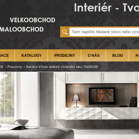
MACE
KATALOGY
PRODEJNY
O NÁS
BLOG
K
EK
Pracovny
Barokní křeslo antické ztvárnění laku 70x60x98