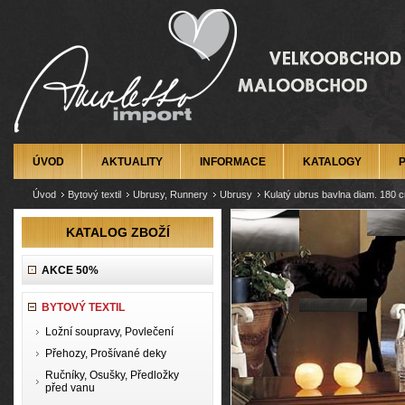
ÚVOD
AKTUALITY
INFORMACE
KATALOGY
Úvod
Bytový textil
Ubrusy, Runnery
Ubrusy
Kulatý ubrus bavlna diam. 180 
KATALOG ZBOŽÍ
AKCE 50%
BYTOVÝ TEXTIL
Ložní soupravy, Povlečení
Přehozy, Prošívané deky
Ručníky, Osušky, Předložky
před vanu