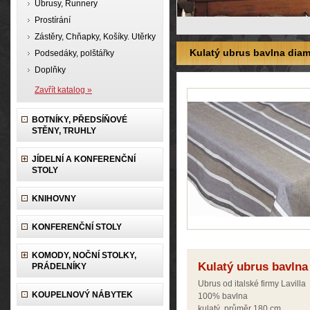
Ubrusy, Runnery
Prostírání
Zástěry, Chňapky, Košíky. Utěrky
Kulatý ubrus bavlna diam
Podsedáky, polštářky
Doplňky
Zavřít katalog »
BOTNÍKY, PŘEDSÍŇOVÉ
STĚNY, TRUHLY
JÍDELNÍ A KONFERENČNÍ
STOLY
KNIHOVNY
KONFERENČNÍ STOLY
KOMODY, NOČNÍ STOLKY,
Kulatý ubrus bavlna
PRÁDELNÍKY
Ubrus od italské firmy Lavilla
KOUPELNOVÝ NÁBYTEK
100% bavlna
kulatý, průměr 180 cm