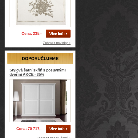
Cena: 235,-
Zobrazit novinky »
DOPORUČUJEME
Stylová šatní skříň s posuvnými
dveřmi AKCE - 35%
Cena: 70 717,-