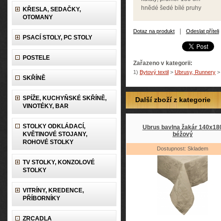
hnědé šedé bílé pruhy
KŘESLA, SEDAČKY,
OTOMANY
|
Dotaz na produkt
Odeslat příteli
PSACÍ STOLY, PC STOLY
POSTELE
Zařazeno v kategorii:
1)
Bytový textil
>
Ubrusy, Runnery
>
SKŘÍNĚ
SPÍŽE, KUCHYŇSKÉ SKŘÍNĚ,
Další zboží z kategorie
VINOTÉKY, BAR
STOLKY ODKLÁDACÍ,
Ubrus bavlna žakár 140x18
KVĚTINOVÉ STOJANY,
béžový
ROHOVÉ STOLKY
Dostupnost: Skladem
TV STOLKY, KONZOLOVÉ
STOLKY
VITRÍNY, KREDENCE,
PŘÍBORNÍKY
ZRCADLA