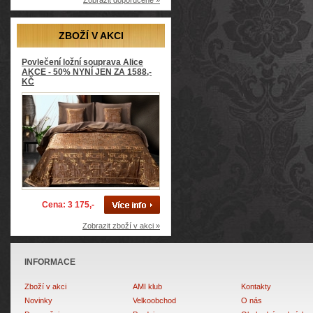
Zobrazit doporučené »
ZBOŽÍ V AKCI
Povlečení ložní souprava Alice
AKCE - 50% NYNÍ JEN ZA 1588,-
KČ
Cena: 3 175,-
Zobrazit zboží v akci »
INFORMACE
Zboží v akci
AMI klub
Kontakty
Novinky
Velkoobchod
O nás