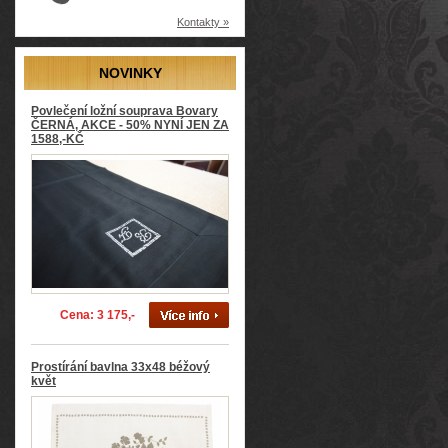
Kontakty »
NOVINKY
Povlečení ložní souprava Bovary
ČERNÁ, AKCE - 50% NYNÍ JEN ZA
1588,-KČ
Cena: 3 175,-
Prostírání bavlna 33x48 béžový
květ