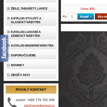
ŽIDLE, TABURETY, LAVICE
Cena: 855,-
Ks
KATALOG STYLOVÝ A
KLASICKÝ NÁBYTEK
KATALOG LUXUSNÍ A
ZÁMECKÝ NÁBYTEK
KATALOG MODERNÍ NÁBYTEK
DOPORUČUJEME
NOVINKY
ZBOŽÍ V AKCI
RYCHLÝ KONTAKT
mobil: +420 776 701 035
info@amolettoimport.cz