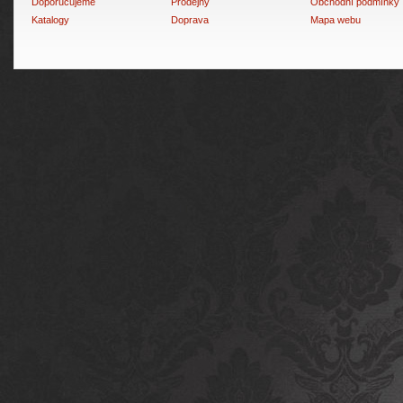
Doporučujeme
Prodejny
Obchodní podmínky
Katalogy
Doprava
Mapa webu