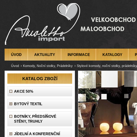
ÚVOD
AKTUALITY
INFORMACE
KATALOGY
Úvod
Komody, Noční stolky, Prádelníky
Stylové komody, noční stolky, prádelník
KATALOG ZBOŽÍ
AKCE 50%
BYTOVÝ TEXTIL
BOTNÍKY, PŘEDSÍŇOVÉ
STĚNY, TRUHLY
JÍDELNÍ A KONFERENČNÍ