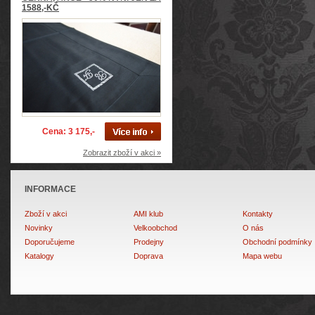
1588,-KČ
Cena: 3 175,-
Zobrazit zboží v akci »
INFORMACE
Zboží v akci
AMI klub
Kontakty
Novinky
Velkoobchod
O nás
Doporučujeme
Prodejny
Obchodní podmínky
Katalogy
Doprava
Mapa webu