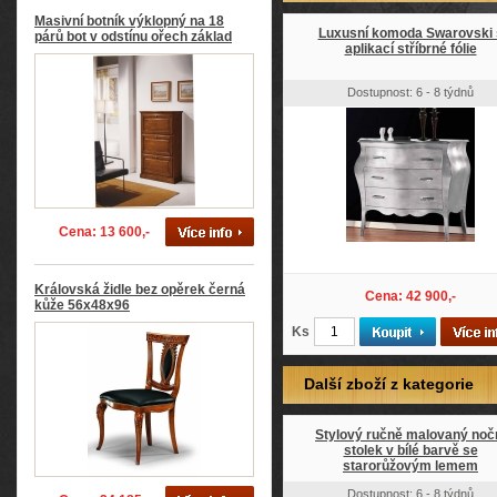
Masivní botník výklopný na 18
Luxusní komoda Swarovski 
párů bot v odstínu ořech základ
aplikací stříbrné fólie
Dostupnost: 6 - 8 týdnů
Cena: 13 600,-
Královská židle bez opěrek černá
Cena: 42 900,-
kůže 56x48x96
Ks
Další zboží z kategorie
Stylový ručně malovaný noč
stolek v bílé barvě se
starorůžovým lemem
Dostupnost: 6 - 8 týdnů