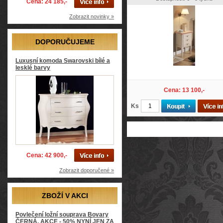
Cena: 24 185,-
Zobrazit novinky »
DOPORUČUJEME
Luxusní komoda Swarovski bílé a
lesklé barvy
Cena: 13 100,-
Ks
Cena: 42 900,-
Zobrazit doporučené »
ZBOŽÍ V AKCI
Povlečení ložní souprava Bovary
ČERNÁ, AKCE - 50% NYNÍ JEN ZA