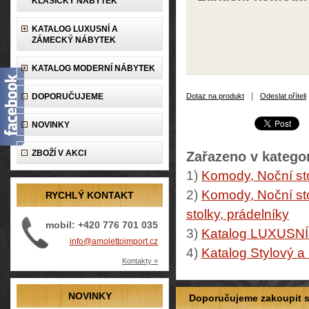
KLASICKÝ NÁBYTEK
KATALOG LUXUSNÍ A
ZÁMECKÝ NÁBYTEK
KATALOG MODERNÍ NÁBYTEK
|
DOPORUČUJEME
Dotaz na produkt
Odeslat příteli
NOVINKY
ZBOŽÍ V AKCI
Zařazeno v kategor
1)
Komody, Noční sto
2)
Komody, Noční sto
RYCHLÝ KONTAKT
stolky, prádelníky
mobil: +420 776 701 035
3)
Katalog LUXUSN
info@amolettoimport.cz
4)
Katalog Stylový a
Kontakty »
NOVINKY
Doporučujeme zakoupit so