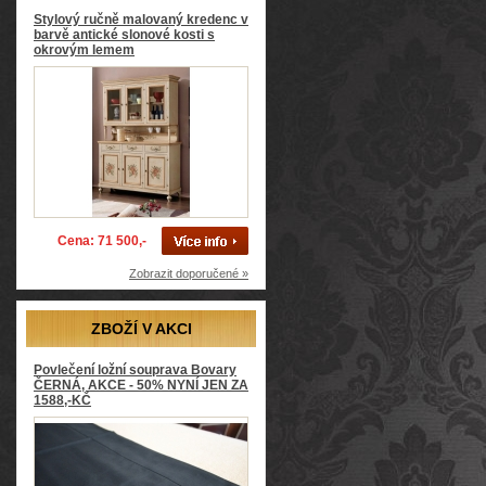
Stylový ručně malovaný kredenc v
barvě antické slonové kosti s
okrovým lemem
Cena: 71 500,-
Zobrazit doporučené »
ZBOŽÍ V AKCI
Povlečení ložní souprava Bovary
ČERNÁ, AKCE - 50% NYNÍ JEN ZA
1588,-KČ