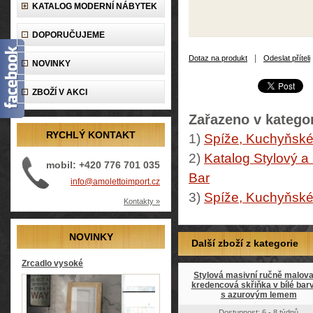
KATALOG MODERNÍ NÁBYTEK
DOPORUČUJEME
|
Dotaz na produkt
Odeslat příteli
NOVINKY
ZBOŽÍ V AKCI
Zařazeno v kategor
RYCHLÝ KONTAKT
1)
Spíže, Kuchyňské 
2)
Katalog Stylový a
mobil: +420 776 701 035
Bar
info@amolettoimport.cz
3)
Spíže, Kuchyňské 
Kontakty »
NOVINKY
Další zboží z kategorie
Zrcadlo vysoké
Stylová masivní ručně malov
kredencová skřiňka v bílé bar
s azurovým lemem
Dostupnost: 6 - 8 týdnů