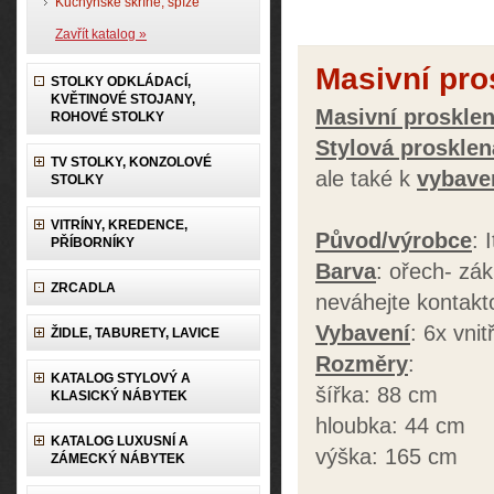
Kuchyňské skříně, spíže
Zavřít katalog »
Masivní pro
STOLKY ODKLÁDACÍ,
KVĚTINOVÉ STOJANY,
Masivní prosklen
ROHOVÉ STOLKY
Stylová prosklen
TV STOLKY, KONZOLOVÉ
ale také k
vybaven
STOLKY
VITRÍNY, KREDENCE,
Původ/výrobce
: 
PŘÍBORNÍKY
Barva
: ořech- zák
ZRCADLA
neváhejte kontakt
Vybavení
: 6x vnit
ŽIDLE, TABURETY, LAVICE
Rozměry
:
KATALOG STYLOVÝ A
šířka: 88 cm
KLASICKÝ NÁBYTEK
hloubka: 44 cm
KATALOG LUXUSNÍ A
výška: 165 cm
ZÁMECKÝ NÁBYTEK