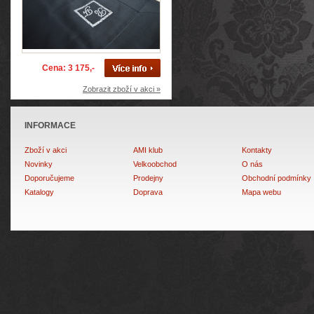
Cena: 3 175,-
Zobrazit zboží v akci »
INFORMACE
Zboží v akci
AMI klub
Kontakty
Novinky
Velkoobchod
O nás
Doporučujeme
Prodejny
Obchodní podmínky
Katalogy
Doprava
Mapa webu