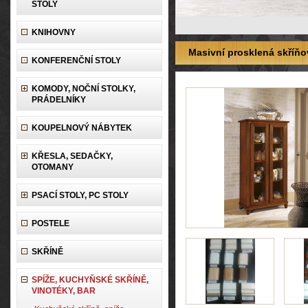
STOLY
KNIHOVNY
Masivní prosklená skříňo
KONFERENČNÍ STOLY
KOMODY, NOČNÍ STOLKY,
PRÁDELNÍKY
KOUPELNOVÝ NÁBYTEK
KŘESLA, SEDAČKY,
OTOMANY
PSACÍ STOLY, PC STOLY
POSTELE
SKŘÍNĚ
SPÍŽE, KUCHYŇSKÉ SKŘÍNĚ,
VINOTÉKY, BAR