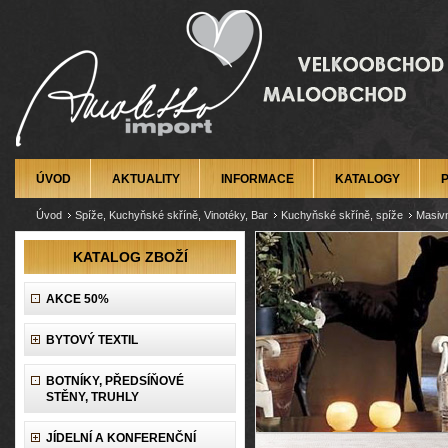
ÚVOD
AKTUALITY
INFORMACE
KATALOGY
Úvod
Spíže, Kuchyňské skříně, Vinotéky, Bar
Kuchyňské skříně, spíže
Masivn
KATALOG ZBOŽÍ
AKCE 50%
BYTOVÝ TEXTIL
BOTNÍKY, PŘEDSÍŇOVÉ
STĚNY, TRUHLY
JÍDELNÍ A KONFERENČNÍ