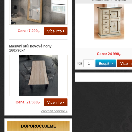
Cena: 7 200,-
Masivní stůl kovové nohy
160x90x4
Cena: 24 990,-
Ks
Cena: 21 500,-
Zobrazit novinky »
DOPORUČUJEME