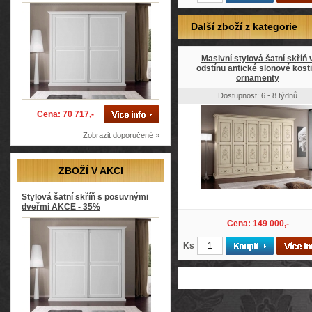
Další zboží z kategorie
Masivní stylová šatní skříň 
odstínu antické slonové kosti
ornamenty
Dostupnost: 6 - 8 týdnů
Cena: 70 717,-
Zobrazit doporučené »
ZBOŽÍ V AKCI
Stylová šatní skříň s posuvnými
dveřmi AKCE - 35%
Cena: 149 000,-
Ks