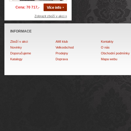
Cena: 70 717,-
Zobrazit zboží v akci »
INFORMACE
Zboží v akci
AMI klub
Kontakty
Novinky
Velkoobchod
O nás
Doporučujeme
Prodejny
Obchodní podmínky
Katalogy
Doprava
Mapa webu