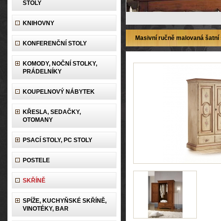
STOLY
KNIHOVNY
Masivní ručně malovaná šatní 
KONFERENČNÍ STOLY
KOMODY, NOČNÍ STOLKY,
PRÁDELNÍKY
KOUPELNOVÝ NÁBYTEK
KŘESLA, SEDAČKY,
OTOMANY
PSACÍ STOLY, PC STOLY
POSTELE
SKŘÍNĚ
SPÍŽE, KUCHYŇSKÉ SKŘÍNĚ,
VINOTÉKY, BAR