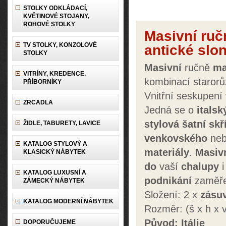
STOLKY ODKLÁDACÍ,
KVĚTINOVÉ STOJANY,
ROHOVÉ STOLKY
Masivní ruč
TV STOLKY, KONZOLOVÉ
antické slo
STOLKY
Masivní
ručně
ma
VITRÍNY, KREDENCE,
kombinací staror
PŘÍBORNÍKY
Vnitřní seskupení 
ZRCADLA
Jedná se o
italsk
stylová
šatní sk
ŽIDLE, TABURETY, LAVICE
venkovského
ne
KATALOG STYLOVÝ A
materiály
.
Masiv
KLASICKÝ NÁBYTEK
do
vaší
chalupy
i
KATALOG LUXUSNÍ A
podnikání
zaměř
ZÁMECKÝ NÁBYTEK
Složení: 2 x
zásu
KATALOG MODERNÍ NÁBYTEK
Rozměr: (š x h x
Původ: Itálie
DOPORUČUJEME