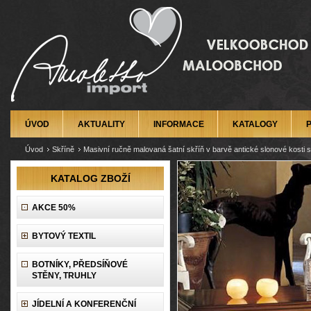
ÚVOD
AKTUALITY
INFORMACE
KATALOGY
Úvod
Skříně
Masivní ručně malovaná šatní skříň v barvě antické slonové kosti 
KATALOG ZBOŽÍ
AKCE 50%
BYTOVÝ TEXTIL
BOTNÍKY, PŘEDSÍŇOVÉ
STĚNY, TRUHLY
JÍDELNÍ A KONFERENČNÍ