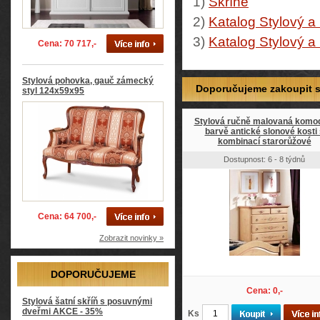
1)
Skříně
2)
Katalog Stylový a
3)
Katalog Stylový a
Cena: 70 717,-
Stylová pohovka, gauč zámecký
Doporučujeme zakoupit so
styl 124x59x95
Stylová ručně malovaná komo
barvě antické slonové kosti 
kombinací starorůžové
Dostupnost: 6 - 8 týdnů
Cena: 64 700,-
Zobrazit novinky »
DOPORUČUJEME
Cena: 0,-
Stylová šatní skříň s posuvnými
dveřmi AKCE - 35%
Ks