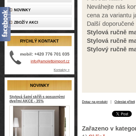
Neváhejte nás kon
NOVINKY
cena za variantu j
ZBOŽÍ V AKCI
Další doporučené
Stylová ručně m
Stylová ručně m
RYCHLÝ KONTAKT
Stylový ručně m
mobil: +420 776 701 035
info@amolettoimport.cz
Kontakty »
NOVINKY
Stylová šatní skříň s posuvnými
dveřmi AKCE - 35%
|
Dotaz na produkt
Odeslat příteli
Zařazeno v kategor