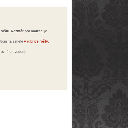
 roštu
.
Rozměr pro matraci
je
8cm naleznete
v rubrice rošty
.
arevné provedení.