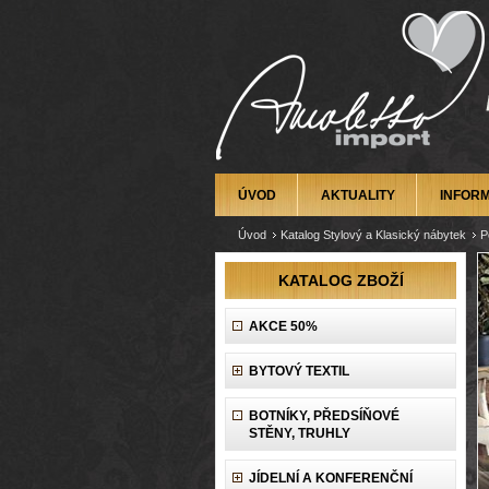
ÚVOD
AKTUALITY
INFOR
Úvod
Katalog Stylový a Klasický nábytek
P
KATALOG ZBOŽÍ
AKCE 50%
BYTOVÝ TEXTIL
BOTNÍKY, PŘEDSÍŇOVÉ
STĚNY, TRUHLY
JÍDELNÍ A KONFERENČNÍ