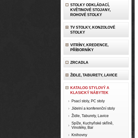
STOLKY ODKLÁDACÍ,
KVĚTINOVÉ STOJANY,
ROHOVÉ STOLKY
TV STOLKY, KONZOLOVÉ
STOLKY
VITRÍNY, KREDENCE,
PŘÍBORNÍKY
ZRCADLA
ŽIDLE, TABURETY, LAVICE
KATALOG STYLOVÝ A
KLASICKÝ NÁBYTEK
Psací stoly, PC stoly
Jídelní a konferenční stoly
Židle, Taburety, Lavice
Spíže, Kuchyňské skříně,
Vinotéky, Bar
Knihovny