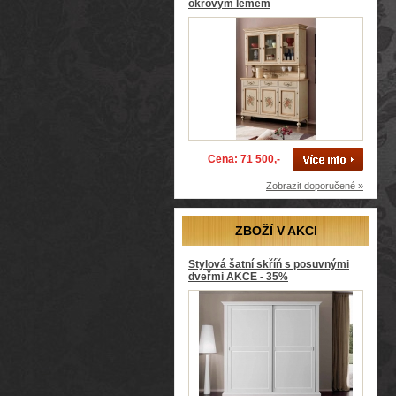
okrovým lemem
Cena: 71 500,-
Zobrazit doporučené »
ZBOŽÍ V AKCI
Stylová šatní skříň s posuvnými
dveřmi AKCE - 35%