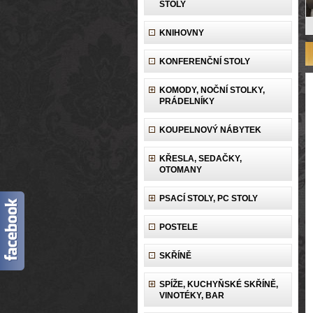
STOLY
KNIHOVNY
KONFERENČNÍ STOLY
KOMODY, NOČNÍ STOLKY,
PRÁDELNÍKY
KOUPELNOVÝ NÁBYTEK
KŘESLA, SEDAČKY,
OTOMANY
PSACÍ STOLY, PC STOLY
POSTELE
SKŘÍNĚ
SPÍŽE, KUCHYŇSKÉ SKŘÍNĚ,
VINOTÉKY, BAR