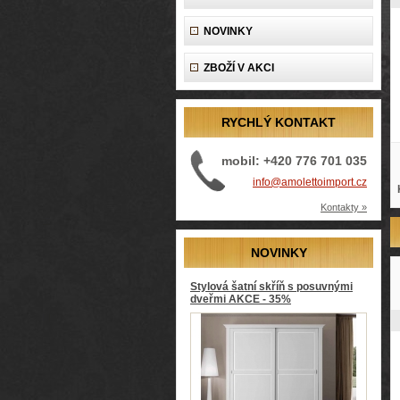
NOVINKY
ZBOŽÍ V AKCI
RYCHLÝ KONTAKT
mobil: +420 776 701 035
info@amolettoimport.cz
Kontakty »
NOVINKY
Stylová šatní skříň s posuvnými
dveřmi AKCE - 35%