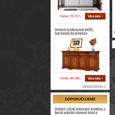
Cena: 70 717,-
Stylová kredencová skříň -
tvarovaná do prostoru
Cena: 40 700,-
Zobrazit novinky »
DOPORUČUJEME
Stylový ručně malovaný kredenc v
barvě antické slonové kosti s