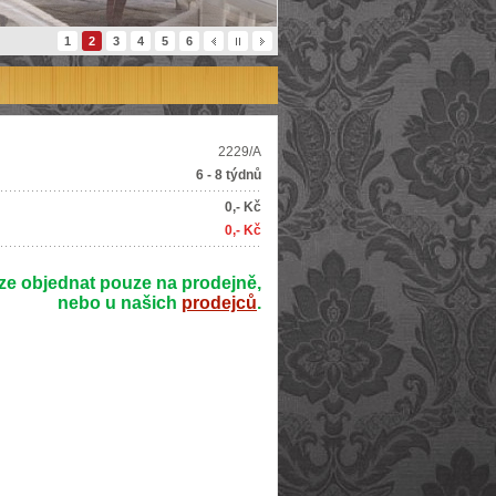
1
2
3
4
5
6
2229/A
6 - 8 týdnů
0,- Kč
0,- Kč
ze objednat pouze na prodejně,
nebo u našich
prodejců
.