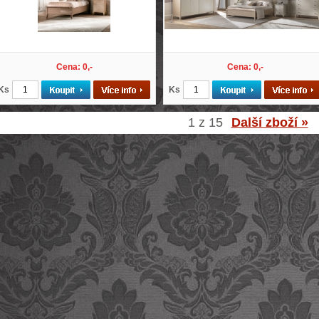
Cena: 0,-
Cena: 0,-
Ks
Ks
1 z 15
Další zboží »