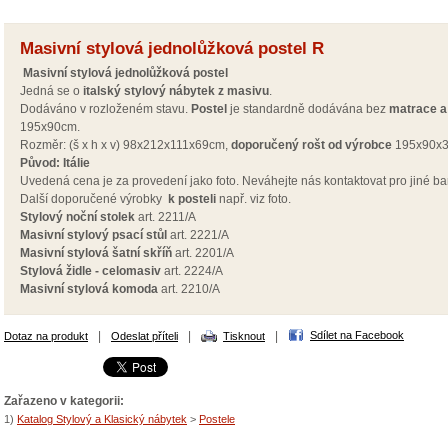
Masivní stylová jednolůžková postel R
Masivní stylová jednolůžková postel
Jedná se o
italský stylový
nábytek z
masivu
.
Dodáváno v rozloženém stavu.
Postel
je standardně dodávána bez
matrace a
195x90cm.
Rozměr: (š x h x v) 98x212x111x69cm,
doporučený rošt od výrobce
195x90x3
Původ:
Itálie
Uvedená cena je za
provedení jako foto. Neváhejte nás kontaktovat pro jiné b
Další doporučené výrobky
k posteli
např.
viz foto.
Stylový noční stolek
art. 2211/A
Masivní stylový psací stůl
art. 2221/A
Masivní stylová šatní skříň
art. 2201/A
Stylová židle - celomasiv
art. 2224/A
Masivní stylová komoda
art. 2210/A
|
|
|
Sdílet na Facebook
Dotaz na produkt
Odeslat příteli
Tisknout
Zařazeno v kategorii:
1)
Katalog Stylový a Klasický nábytek
>
Postele