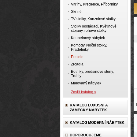
Vitríny, Kredence, Příborníky
Skříně
TV stolky, Konzolové stolky
Stolky odkládací, Květinové
stojany, rohové stolky
Koupelnový nábytek
Komody, Noční stolky,
Prádelníky,
Postele
Zrcadla
Botníky, předsíňové stěny,
Truhly
Malovaný nábytek
Zavřít katalog »
KATALOG LUXUSNÍ A
ZÁMECKÝ NÁBYTEK
KATALOG MODERNÍ NÁBYTEK
DOPORUČUJEME