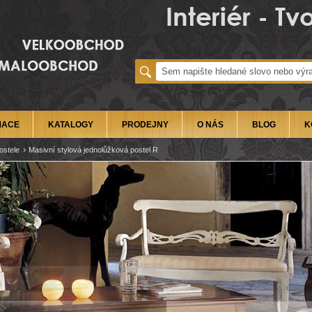
MACE
KATALOGY
PRODEJNY
O NÁS
BLOG
K
ostele
Masivní stylová jednolůžková postel R