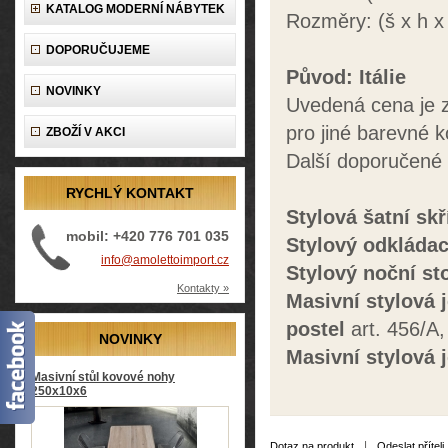
KATALOG MODERNÍ NÁBYTEK
Rozměry: (š x h 
DOPORUČUJEME
Původ: Itálie
NOVINKY
Uvedená cena je z
pro jiné barevné 
ZBOŽÍ V AKCI
Další doporučené
RYCHLÝ KONTAKT
Stylová šatní skř
mobil: +420 776 701 035
Stylový odkládac
info@amolettoimport.cz
Stylový noční st
Kontakty »
Masivní stylová 
postel
art. 456/A
NOVINKY
Masivní stylová 
Masivní stůl kovové nohy
250x10x6
|
Dotaz na produkt
Odeslat příteli