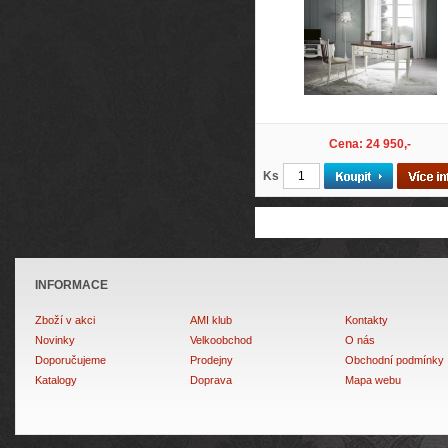
Cena: 24 950,-
Ks
INFORMACE
Zboží v akci
AMI klub
Kontakty
Novinky
Velkoobchod
O nás
Doporučujeme
Prodejny
Obchodní podmínky
Katalogy
Doprava
Mapa webu