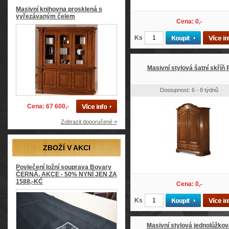
Masivní knihovna prosklená s
vyřezávaným čelem
Cena: 0,-
Ks
Masivní stylová šatní skříň 
Dostupnost: 6 - 8 týdnů
Cena: 67 600,-
Zobrazit doporučené »
ZBOŽÍ V AKCI
Povlečení ložní souprava Bovary
ČERNÁ, AKCE - 50% NYNÍ JEN ZA
1588,-KČ
Cena: 0,-
Ks
Masivní stylová jednolůžkov