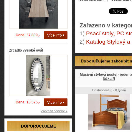
Zařazeno v kategor
1)
Psací stoly, PC st
Cena: 37 890,-
2)
Katalog Stylový a
Zrcadlo vysoké ovál
Doporučujeme zakoupit so
Masivní stylová postel - jeden a
lůžka R
Dostupnost: 6 - 8 týdnů
Cena: 13 575,-
Zobrazit novinky »
DOPORUČUJEME