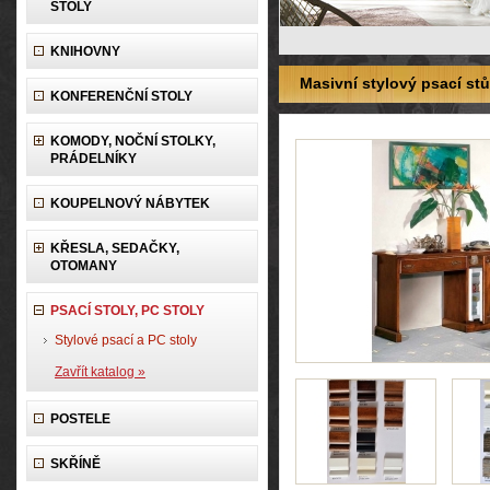
STOLY
KNIHOVNY
Masivní stylový psací stů
KONFERENČNÍ STOLY
KOMODY, NOČNÍ STOLKY,
PRÁDELNÍKY
KOUPELNOVÝ NÁBYTEK
KŘESLA, SEDAČKY,
OTOMANY
PSACÍ STOLY, PC STOLY
Stylové psací a PC stoly
Zavřít katalog »
POSTELE
SKŘÍNĚ