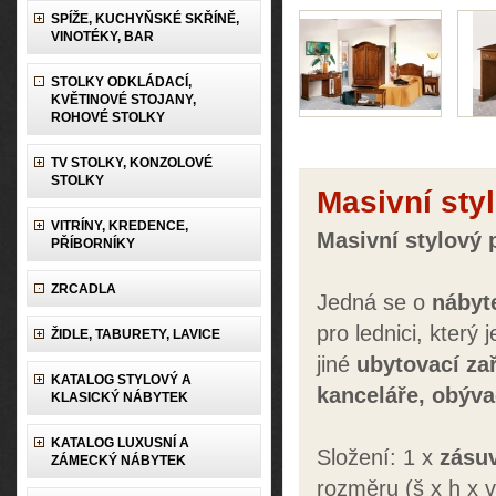
SPÍŽE, KUCHYŇSKÉ SKŘÍNĚ,
VINOTÉKY, BAR
STOLKY ODKLÁDACÍ,
KVĚTINOVÉ STOJANY,
ROHOVÉ STOLKY
TV STOLKY, KONZOLOVÉ
STOLKY
Masivní styl
VITRÍNY, KREDENCE,
Masivní stylový 
PŘÍBORNÍKY
ZRCADLA
Jedná se o
nábyt
pro lednici, který 
ŽIDLE, TABURETY, LAVICE
jiné
ubytovací zař
KATALOG STYLOVÝ A
kanceláře,
obýva
KLASICKÝ NÁBYTEK
KATALOG LUXUSNÍ A
Složení: 1 x
zásu
ZÁMECKÝ NÁBYTEK
rozměru (š x h x