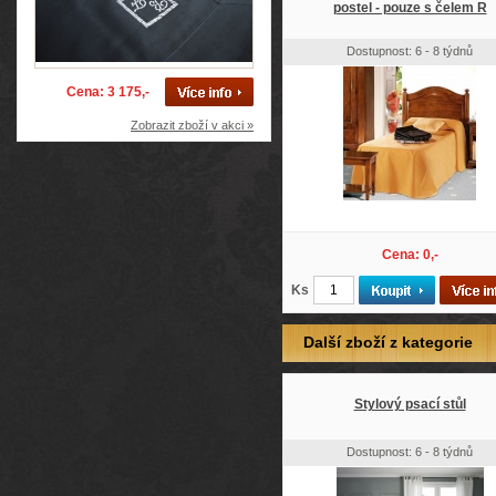
postel - pouze s čelem R
Dostupnost: 6 - 8 týdnů
Cena: 3 175,-
Zobrazit zboží v akci »
Cena: 0,-
Ks
Další zboží z kategorie
Stylový psací stůl
Dostupnost: 6 - 8 týdnů