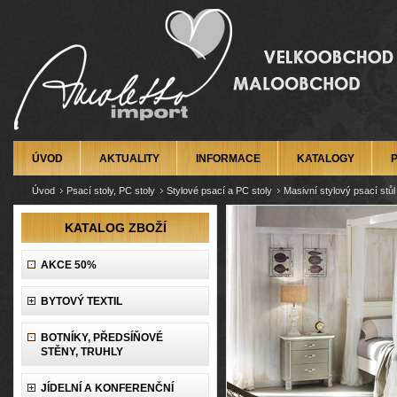
ÚVOD
AKTUALITY
INFORMACE
KATALOGY
Úvod
Psací stoly, PC stoly
Stylové psací a PC stoly
Masivní stylový psací stůl 
KATALOG ZBOŽÍ
AKCE 50%
BYTOVÝ TEXTIL
BOTNÍKY, PŘEDSÍŇOVÉ
STĚNY, TRUHLY
JÍDELNÍ A KONFERENČNÍ