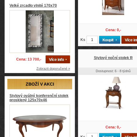
Velké zrcadlo vlnité 170x70
Cena: 0,-
Ks
Stylový noční stolek R
Cena: 13 700,-
Zobrazit doporučené »
Dostupnost: 6 - 8 týdnů
ZBOŽÍ V AKCI
Stylový oválný konferenční stolek
prosklený 125x70x46
Cena: 0,-