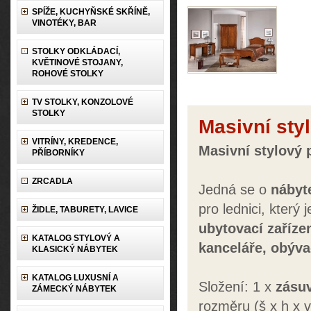
SPÍŽE, KUCHYŇSKÉ SKŘÍNĚ,
VINOTÉKY, BAR
STOLKY ODKLÁDACÍ,
KVĚTINOVÉ STOJANY,
ROHOVÉ STOLKY
TV STOLKY, KONZOLOVÉ
STOLKY
Masivní styl
VITRÍNY, KREDENCE,
Masivní stylový 
PŘÍBORNÍKY
ZRCADLA
Jedná se o
nábyt
pro lednici, který 
ŽIDLE, TABURETY, LAVICE
ubytovací zaříze
KATALOG STYLOVÝ A
kanceláře,
obýva
KLASICKÝ NÁBYTEK
KATALOG LUXUSNÍ A
Složení: 1 x
zásu
ZÁMECKÝ NÁBYTEK
rozměru (š x h x