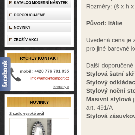
KATALOG MODERNÍ NÁBYTEK
Rozměry: (š x h 
DOPORUČUJEME
Původ: Itálie
NOVINKY
Uvedená cena je z
ZBOŽÍ V AKCI
pro jiné barevné 
RYCHLÝ KONTAKT
Další doporučené
mobil: +420 776 701 035
Stylová šatní skř
info@amolettoimport.cz
Stylový odkládac
Kontakty »
Stylový noční st
Masivní stylová 
NOVINKY
art. 491/A
Zrcadlo vysoké ovál
Stylová zásuvko