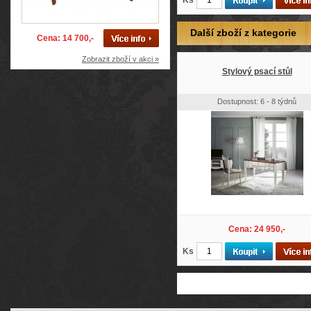
Ks
Další zboží z kategorie
Cena: 14 700,-
Zobrazit zboží v akci »
Stylový psací stůl
Dostupnost: 6 - 8 týdnů
Cena: 24 950,-
Ks