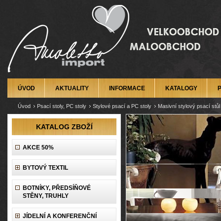
ÚVOD
AKTUALITY
INFORMACE
KATALOGY
Úvod
Psací stoly, PC stoly
Stylové psací a PC stoly
Masivní stylový psací stůl
KATALOG ZBOŽÍ
AKCE 50%
BYTOVÝ TEXTIL
BOTNÍKY, PŘEDSÍŇOVÉ
STĚNY, TRUHLY
JÍDELNÍ A KONFERENČNÍ