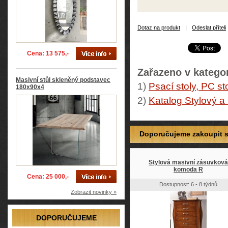
|
Dotaz na produkt
Odeslat příteli
Cena: 13 575,-
Zařazeno v kategor
Masivní stůl skleněný podstavec
1)
Psací stoly, PC st
180x90x4
2)
Katalog Stylový a
Doporučujeme zakoupit so
Stylová masivní zásuvková
komoda R
Cena: 25 000,-
Dostupnost: 6 - 8 týdnů
Zobrazit novinky »
DOPORUČUJEME