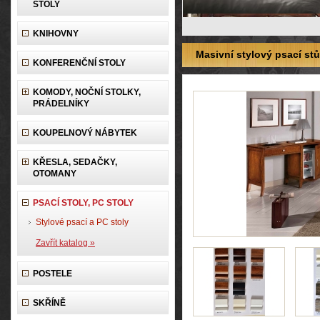
STOLY
KNIHOVNY
Masivní stylový psací stů
KONFERENČNÍ STOLY
KOMODY, NOČNÍ STOLKY,
PRÁDELNÍKY
KOUPELNOVÝ NÁBYTEK
KŘESLA, SEDAČKY,
OTOMANY
PSACÍ STOLY, PC STOLY
Stylové psací a PC stoly
Zavřít katalog »
POSTELE
SKŘÍNĚ