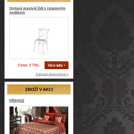
Stylová masivní židl s ratanovým
sedákem
Cena: 3 750,-
Zobrazit doporučené »
ZBOŽÍ V AKCI
PŘEHOZ