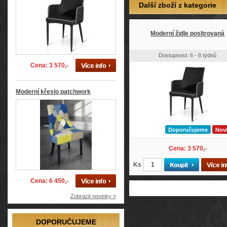
Další zboží z kategorie
Moderní židle posltrovaná
Dostupnost: 6 - 8 týdnů
Cena: 3 570,-
Moderní křeslo patchwork
Doporučujeme
Nov
Cena: 3 570,-
Ks
Cena: 6 450,-
Zobrazit novinky »
DOPORUČUJEME