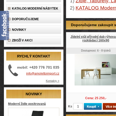
1)
Židle, Taburety, L
2)
KATALOG Modern
KATALOG MODERNÍ NÁBYTEK
DOPORUČUJEME
Doporučujeme zakoupit so
NOVINKY
Jídelní stůl přírodní dub rýhova
ZBOŽÍ V AKCI
rozkládací 160x90
Dostupnost: 6 - 8 týdnů
RYCHLÝ KONTAKT
mobil: +420 776 701 035
info@amolettoimport.cz
Kontakty »
NOVINKY
Cena: 25 250,-
Moderní židle posltrovaná
Ks