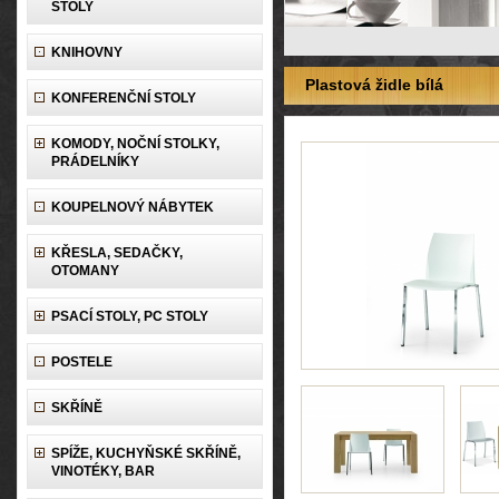
STOLY
KNIHOVNY
Plastová židle bílá
KONFERENČNÍ STOLY
KOMODY, NOČNÍ STOLKY,
PRÁDELNÍKY
KOUPELNOVÝ NÁBYTEK
KŘESLA, SEDAČKY,
OTOMANY
PSACÍ STOLY, PC STOLY
POSTELE
SKŘÍNĚ
SPÍŽE, KUCHYŇSKÉ SKŘÍNĚ,
VINOTÉKY, BAR