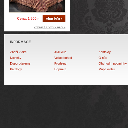
Cena: 1 500,-
Zobrazit zboží v akci »
INFORMACE
Zboží v akci
AMI klub
Kontakty
Novinky
Velkoobchod
O nás
Doporučujeme
Prodejny
Obchodní podmínky
Katalogy
Doprava
Mapa webu