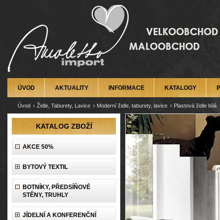
ÚVOD
AKTUALITY
INFORMACE
KATALOGY
Úvod
Židle, Taburety, Lavice
Moderní židle, taburety, lavice
Plastová židle bílá
KATALOG ZBOŽÍ
AKCE 50%
BYTOVÝ TEXTIL
BOTNÍKY, PŘEDSÍŇOVÉ
STĚNY, TRUHLY
JÍDELNÍ A KONFERENČNÍ