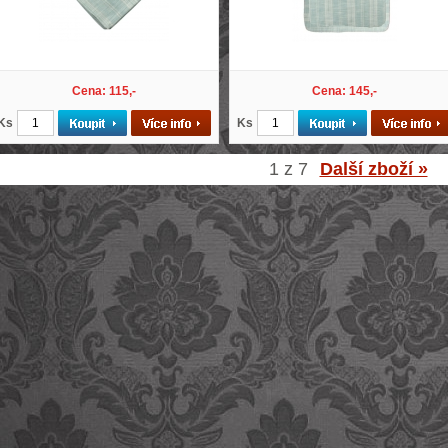
Cena: 115,-
Cena: 145,-
Ks
Ks
1 z 7
Další zboží »