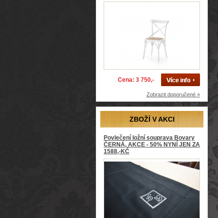
Cena: 3 750,-
Zobrazit doporučené »
ZBOŽÍ V AKCI
Povlečení ložní souprava Bovary
ČERNÁ, AKCE - 50% NYNÍ JEN ZA
1588,-KČ