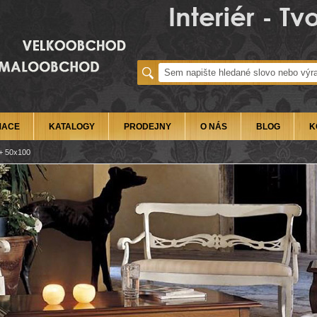
MACE
KATALOGY
PRODEJNY
O NÁS
BLOG
K
 + 50x100