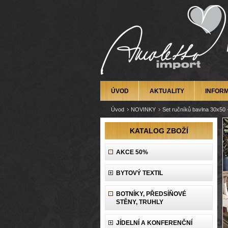
ÚVOD
AKTUALITY
INFOR
Úvod
NOVINKY
Set ručníků bavlna 30x50
KATALOG ZBOŽÍ
AKCE 50%
BYTOVÝ TEXTIL
BOTNÍKY, PŘEDSÍŇOVÉ
STĚNY, TRUHLY
JÍDELNÍ A KONFERENČNÍ