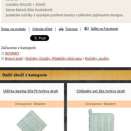
rozměry 50x100 + 30x50
barva fialová (foto ilustrativní)
praktické ručníky s vysokým podílem bavlny v pěkném zajímavém designu
|
|
|
Sdílet na Facebook
Dotaz na produkt
Odeslat příteli
Tisknout
Zařazeno v kategorii:
1)
NOVINKY
2)
Bytový textil
>
Ručníky, Osušky, Předložky před vanu
>
Ručníky, osušky
Další zboží z kategorie
Utěrka bavlna 50x70 tyrkys pruh
Chňapky set 2ks tyrkys pruh
Dostupnost: Skladem
Dostupnost: Skladem