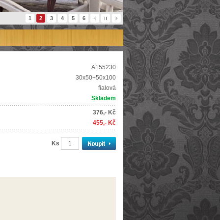
1
2
3
4
5
6
A155230
30x50+50x100
fialová
Skladem
376,- Kč
455,- Kč
Ks