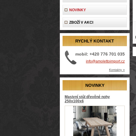
NOVINKY
ZBOŽÍ V AKCI
RYCHLÝ KONTAKT
mobil: +420 776 701 035
info@amolettoimport.cz
Kontakty »
NOVINKY
Masivní stůl dřevěné nohy
250x100x6