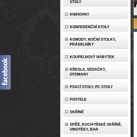
STOLY
KNIHOVNY
KONFERENČNÍ STOLY
KOMODY, NOČNÍ STOLKY,
PRÁDELNÍKY
KOUPELNOVÝ NÁBYTEK
KŘESLA, SEDAČKY,
OTOMANY
PSACÍ STOLY, PC STOLY
POSTELE
SKŘÍNĚ
SPÍŽE, KUCHYŇSKÉ SKŘÍNĚ,
VINOTÉKY, BAR