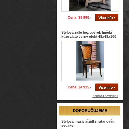
Cena: 39 990,-
Stylová židle bez opěrek hnědá
kůže zlato černý efekt 48x48x100
Cena: 24 915,-
Zobrazit novinky »
DOPORUČUJEME
Stylová masivní židl s ratanovým
sedákem