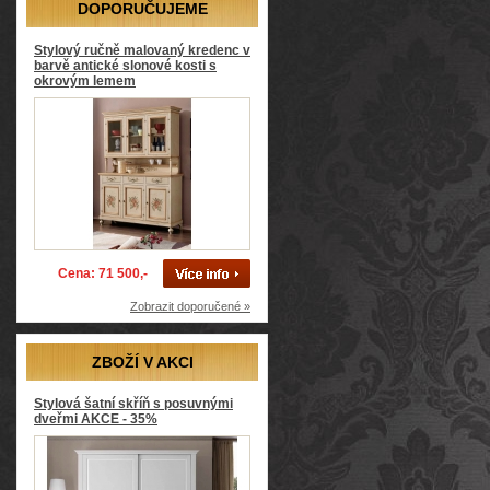
DOPORUČUJEME
Stylový ručně malovaný kredenc v
barvě antické slonové kosti s
okrovým lemem
Cena: 71 500,-
Zobrazit doporučené »
ZBOŽÍ V AKCI
Stylová šatní skříň s posuvnými
dveřmi AKCE - 35%