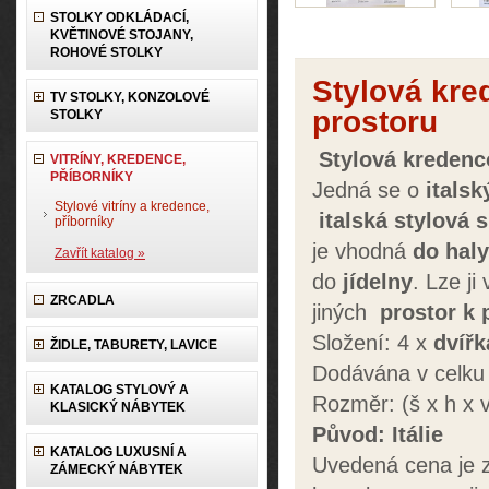
STOLKY ODKLÁDACÍ,
KVĚTINOVÉ STOJANY,
ROHOVÉ STOLKY
Stylová kre
TV STOLKY, KONZOLOVÉ
prostoru
STOLKY
Stylová kreden
VITRÍNY, KREDENCE,
PŘÍBORNÍKY
Jedná se o
italsk
Stylové vitríny a kredence,
italská
stylová
s
příborníky
je vhodná
do
haly
Zavřít katalog »
do
jídelny
. Lze ji
ZRCADLA
jiných
prostor k 
Složení: 4 x
dvířk
ŽIDLE, TABURETY, LAVICE
Dodávána v celku
KATALOG STYLOVÝ A
Rozměr: (š x h x
KLASICKÝ NÁBYTEK
Původ: Itálie
KATALOG LUXUSNÍ A
Uvedená cena je 
ZÁMECKÝ NÁBYTEK