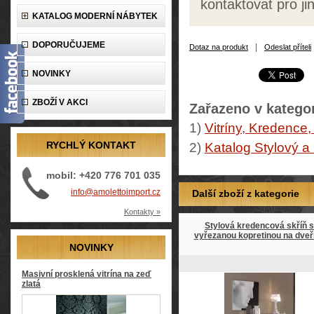
kontaktovat pro j
KATALOG MODERNÍ NÁBYTEK
DOPORUČUJEME
|
Dotaz na produkt
Odeslat příteli
NOVINKY
ZBOŽÍ V AKCI
Zařazeno v kategor
1)
Vitríny, Kredence,
RYCHLÝ KONTAKT
2)
Katalog Stylový a
mobil: +420 776 701 035
info@amolettoimport.cz
Další zboží z kategorie
Kontakty »
Stylová kredencová skříň s
vyřezanou kopretinou na dveř
NOVINKY
Masivní prosklená vitrína na zeď
zlatá