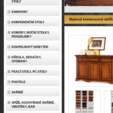
STOLY
KNIHOVNY
Stylová kredencová skříň
KONFERENČNÍ STOLY
KOMODY, NOČNÍ STOLKY,
PRÁDELNÍKY
KOUPELNOVÝ NÁBYTEK
KŘESLA, SEDAČKY,
OTOMANY
PSACÍ STOLY, PC STOLY
POSTELE
SKŘÍNĚ
SPÍŽE, KUCHYŇSKÉ SKŘÍNĚ,
VINOTÉKY, BAR