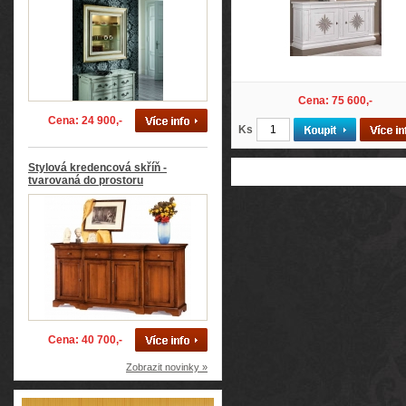
Cena: 75 600,-
Cena: 24 900,-
Ks
Stylová kredencová skříň -
tvarovaná do prostoru
Cena: 40 700,-
Zobrazit novinky »