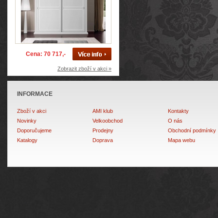
Cena: 70 717,-
Zobrazit zboží v akci »
INFORMACE
Zboží v akci
AMI klub
Kontakty
Novinky
Velkoobchod
O nás
Doporučujeme
Prodejny
Obchodní podmínky
Katalogy
Doprava
Mapa webu