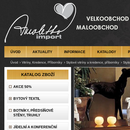
ÚVOD
AKTUALITY
INFORMACE
KATALOGY
Úvod
Vitríny, Kredence, Příborníky
Stylové vitríny a kredence, příborníky
Styl
KATALOG ZBOŽÍ
AKCE 50%
BYTOVÝ TEXTIL
BOTNÍKY, PŘEDSÍŇOVÉ
STĚNY, TRUHLY
JÍDELNÍ A KONFERENČNÍ