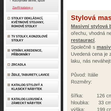
Kuchyňské skříně, spíže
Zavřít katalog »
Stylová mas
STOLKY ODKLÁDACÍ,
KVĚTINOVÉ STOJANY,
Masivní stylová 
ROHOVÉ STOLKY
ořechu, vhodná ne
TV STOLKY, KONZOLOVÉ
restaurací
.
STOLKY
Společně s
masiv
VITRÍNY, KREDENCE,
Uvedená cena je za
PŘÍBORNÍKY
laku, nás neváhejt
ZRCADLA
Původ: Itálie
ŽIDLE, TABURETY, LAVICE
Rozměry:
KATALOG STYLOVÝ A
KLASICKÝ NÁBYTEK
šířka: 126 c
KATALOG LUXUSNÍ A
hloubka: 33 c
ZÁMECKÝ NÁBYTEK
výška: 199 c