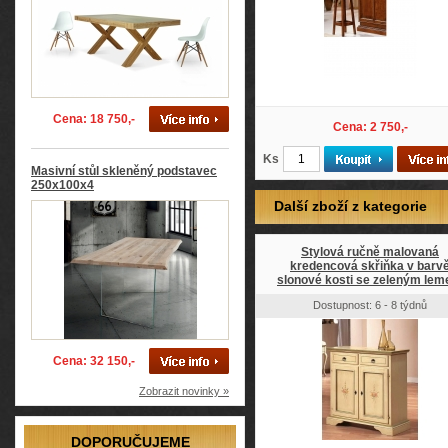
Cena: 18 750,-
Cena: 2 750,-
Ks
Masivní stůl skleněný podstavec
250x100x4
Další zboží z kategorie
Stylová ručně malovaná
kredencová skřiňka v barv
slonové kosti se zeleným le
Dostupnost: 6 - 8 týdnů
Cena: 32 150,-
Zobrazit novinky »
DOPORUČUJEME