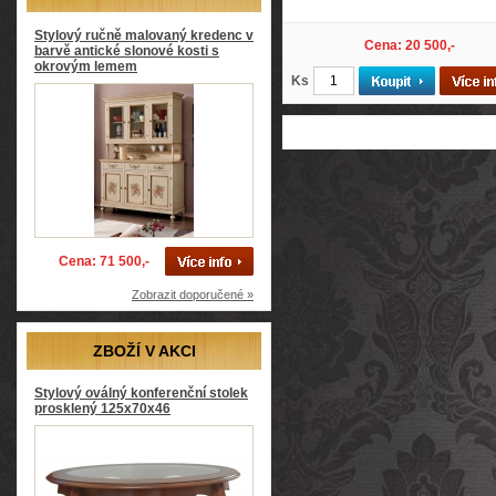
Stylový ručně malovaný kredenc v
Cena: 20 500,-
barvě antické slonové kosti s
okrovým lemem
Ks
Cena: 71 500,-
Zobrazit doporučené »
ZBOŽÍ V AKCI
Stylový oválný konferenční stolek
prosklený 125x70x46