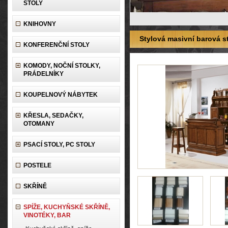
STOLY
KNIHOVNY
Stylová masivní barová s
KONFERENČNÍ STOLY
KOMODY, NOČNÍ STOLKY,
PRÁDELNÍKY
KOUPELNOVÝ NÁBYTEK
KŘESLA, SEDAČKY,
OTOMANY
PSACÍ STOLY, PC STOLY
POSTELE
SKŘÍNĚ
SPÍŽE, KUCHYŇSKÉ SKŘÍNĚ,
VINOTÉKY, BAR