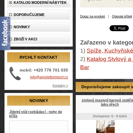
KATALOG MODERNÍ NÁBYTEK
DOPORUČUJEME
|
Dotaz na produkt
Odeslat příteli
NOVINKY
ZBOŽÍ V AKCI
Zařazeno v kategor
1)
Spíže, Kuchyňské 
RYCHLÝ KONTAKT
2)
Katalog Stylový a
Bar
mobil: +420 776 701 035
info@amolettoimport.cz
Kontakty »
Doporučujeme zakoupit so
NOVINKY
stylová masivní barová stolič
laku ořech
Jídelní stůl rozkládací - nohy do
kříže
Dostupnost: 6 - 8 týdnů