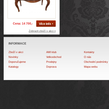
Cena: 14 700,-
Zobrazit zboží v akci »
INFORMACE
Zboží v akci
AMI klub
Kontakty
Novinky
Velkoobchod
O nás
Doporučujeme
Prodejny
Obchodní podmínky
Katalogy
Doprava
Mapa webu