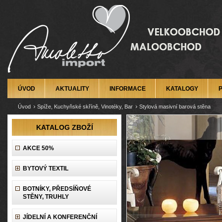
ÚVOD
AKTUALITY
INFORMACE
KATALOGY
Úvod
Spíže, Kuchyňské skříně, Vinotéky, Bar
Stylová masivní barová stěna
KATALOG ZBOŽÍ
AKCE 50%
BYTOVÝ TEXTIL
BOTNÍKY, PŘEDSÍŇOVÉ
STĚNY, TRUHLY
JÍDELNÍ A KONFERENČNÍ