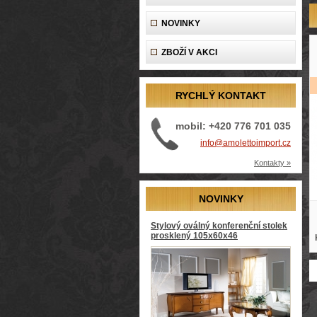
NOVINKY
ZBOŽÍ V AKCI
RYCHLÝ KONTAKT
mobil: +420 776 701 035
info@amolettoimport.cz
Kontakty »
NOVINKY
Stylový oválný konferenční stolek
prosklený 105x60x46