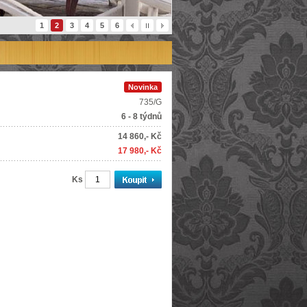
1
2
3
4
5
6
Novinka
735/G
6 - 8 týdnů
14 860,- Kč
17 980,- Kč
Ks