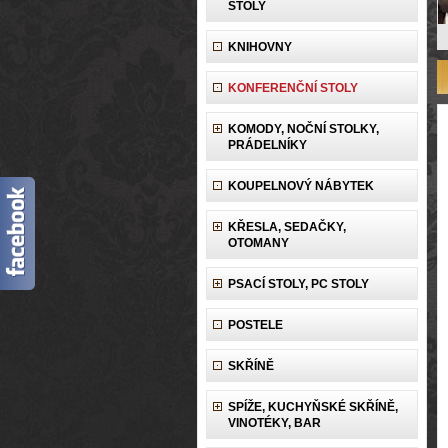
STOLY
KNIHOVNY
KONFERENČNÍ STOLY
KOMODY, NOČNÍ STOLKY,
PRÁDELNÍKY
KOUPELNOVÝ NÁBYTEK
KŘESLA, SEDAČKY,
OTOMANY
PSACÍ STOLY, PC STOLY
POSTELE
SKŘÍNĚ
SPÍŽE, KUCHYŇSKÉ SKŘÍNĚ,
VINOTÉKY, BAR