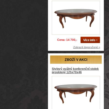
Cena: 14 700,-
Zobrazit doporučené »
ZBOŽÍ V AKCI
Stylový oválný konferenční stolek
prosklený 125x70x46