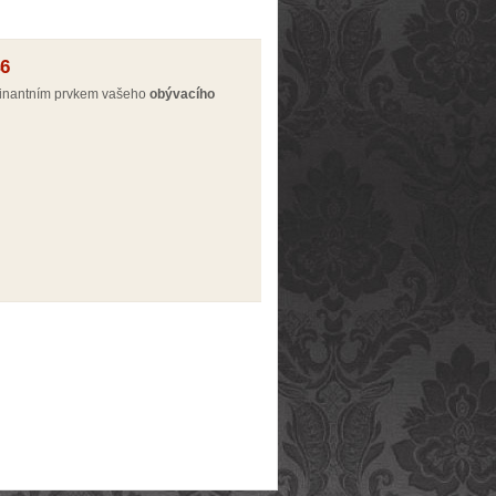
46
minantním prvkem vašeho
obývacího