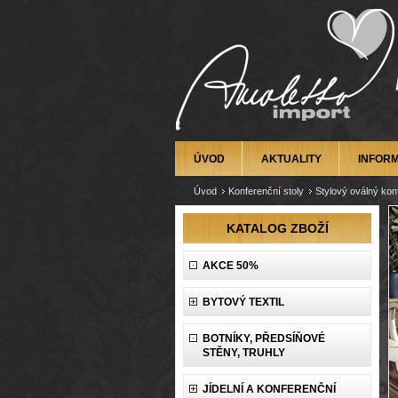
ÚVOD
AKTUALITY
INFOR
Úvod
Konferenční stoly
Stylový oválný kon
KATALOG ZBOŽÍ
AKCE 50%
BYTOVÝ TEXTIL
BOTNÍKY, PŘEDSÍŇOVÉ
STĚNY, TRUHLY
JÍDELNÍ A KONFERENČNÍ