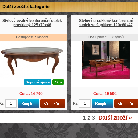
Další zboží z kategorie
Stylový oválný konferenční stolek
Stylový prosklený konferenční
prosklený 125x70x46
stolek se šuplíkem 120x60x47
Dostupnost: Skladem
Dostupnost: 6 - 8 týdnů
Doporučujeme
Akce
Cena: 14 700,-
Cena: 10 500,-
Ks
Ks
1 z 3
Další zboží »