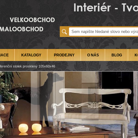
MACE
KATALOGY
PRODEJNY
O NÁS
BLOG
K
ferenční stolek prosklený 105x60x46