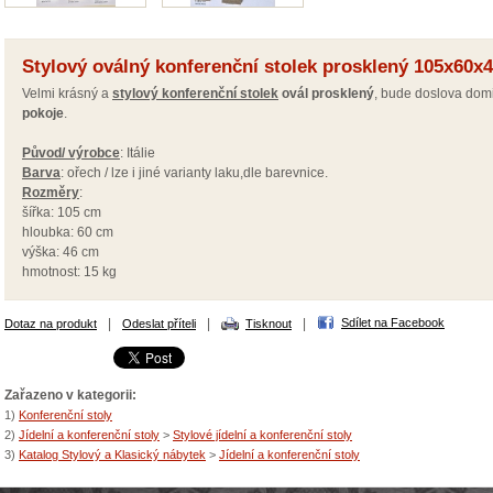
Stylový oválný konferenční stolek prosklený 105x60x
Velmi krásný a
stylový konferenční stolek
ovál prosklený
, bude doslova do
pokoje
.
Původ/ výrobce
: Itálie
Barva
: ořech / lze i jiné varianty laku,dle barevnice.
Rozměry
:
šířka: 105 cm
hloubka: 60 cm
výška: 46 cm
hmotnost: 15 kg
|
|
|
Sdílet na Facebook
Dotaz na produkt
Odeslat příteli
Tisknout
Zařazeno v kategorii:
1)
Konferenční stoly
2)
Jídelní a konferenční stoly
>
Stylové jídelní a konferenční stoly
3)
Katalog Stylový a Klasický nábytek
>
Jídelní a konferenční stoly