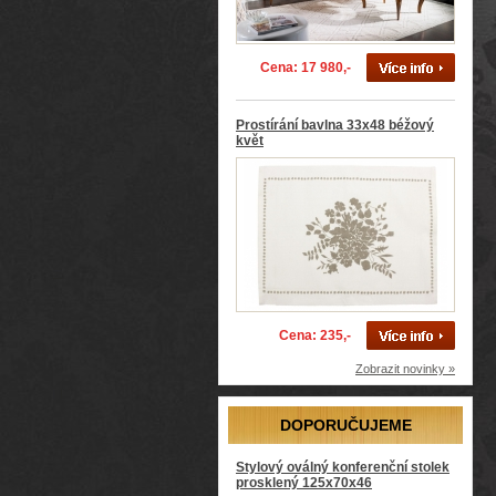
Cena: 17 980,-
Prostírání bavlna 33x48 béžový
květ
Cena: 235,-
Zobrazit novinky »
DOPORUČUJEME
Stylový oválný konferenční stolek
prosklený 125x70x46