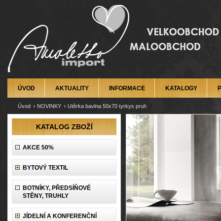
ÚVOD
AKTUALITY
INFORMACE
KATALOGY
Úvod
NOVINKY
Utěrka bavlna 50x70 tyrkys pruh
KATALOG ZBOŽÍ
AKCE 50%
BYTOVÝ TEXTIL
BOTNÍKY, PŘEDSÍŇOVÉ
STĚNY, TRUHLY
JÍDELNÍ A KONFERENČNÍ