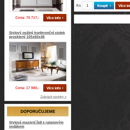
Ks
Cena: 70 717,-
Stylový oválný konferenční stolek
prosklený 105x60x46
Cena: 17 980,-
Zobrazit novinky »
DOPORUČUJEME
Stylová masivní židl s ratanovým
sedákem