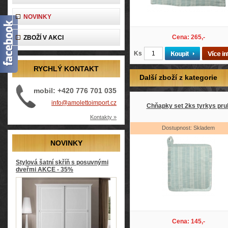
NOVINKY
Cena: 265,-
ZBOŽÍ V AKCI
Ks
RYCHLÝ KONTAKT
Další zboží z kategorie
mobil: +420 776 701 035
info@amolettoimport.cz
Chňapky set 2ks tyrkys pru
Kontakty »
Dostupnost: Skladem
NOVINKY
Stylová šatní skříň s posuvnými
dveřmi AKCE - 35%
Cena: 145,-