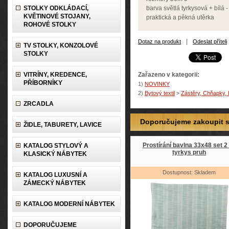
STOLKY ODKLÁDACÍ,
barva světlá tyrkysová + bílá 
KVĚTINOVÉ STOJANY,
praktická a pěkná utěrka
ROHOVÉ STOLKY
|
Dotaz na produkt
Odeslat příteli
TV STOLKY, KONZOLOVÉ
STOLKY
VITRÍNY, KREDENCE,
Zařazeno v kategorii:
PŘÍBORNÍKY
1)
NOVINKY
2)
Bytový textil
>
Zástěry, Chňapky, 
ZRCADLA
Doporučujeme zakoupit so
ŽIDLE, TABURETY, LAVICE
Prostírání bavlna 33x48 set 2
KATALOG STYLOVÝ A
tyrkys pruh
KLASICKÝ NÁBYTEK
Dostupnost: Skladem
KATALOG LUXUSNÍ A
ZÁMECKÝ NÁBYTEK
KATALOG MODERNÍ NÁBYTEK
DOPORUČUJEME