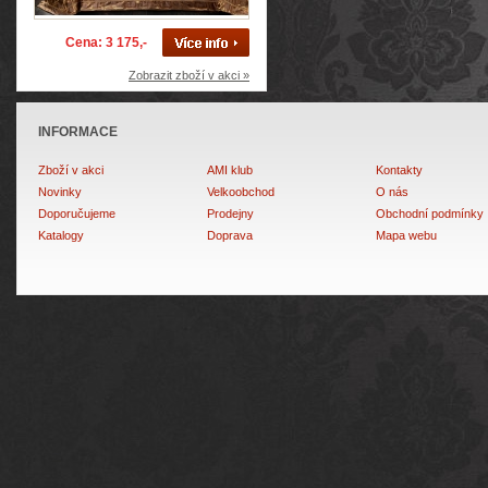
Cena: 3 175,-
Zobrazit zboží v akci »
INFORMACE
Zboží v akci
AMI klub
Kontakty
Novinky
Velkoobchod
O nás
Doporučujeme
Prodejny
Obchodní podmínky
Katalogy
Doprava
Mapa webu