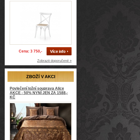
Cena: 3 750,-
Zobrazit doporučené »
ZBOŽÍ V AKCI
Povlečení ložní souprava Alice
AKCE - 50% NYNÍ JEN ZA 1588,-
KČ