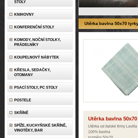
STOLY
KNIHOVNY
Utěrka bavlna 50x70 tyrk
KONFERENČNÍ STOLY
KOMODY, NOČNÍ STOLKY,
PRÁDELNÍKY
KOUPELNOVÝ NÁBYTEK
KŘESLA, SEDAČKY,
OTOMANY
PSACÍ STOLY, PC STOLY
POSTELE
SKŘÍNĚ
Utěrka bavlna 50x70
SPÍŽE, KUCHYŇSKÉ SKŘÍNĚ,
Utěrka od italské firmy Lavilla
VINOTÉKY, BAR
100% bavlna
rozměry 50x70