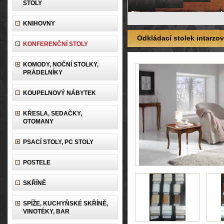
STOLY
KNIHOVNY
Odkládací stolek intarzo
KONFERENČNÍ STOLY
KOMODY, NOČNÍ STOLKY,
PRÁDELNÍKY
KOUPELNOVÝ NÁBYTEK
KŘESLA, SEDAČKY,
OTOMANY
PSACÍ STOLY, PC STOLY
POSTELE
SKŘÍNĚ
SPÍŽE, KUCHYŇSKÉ SKŘÍNĚ,
VINOTÉKY, BAR