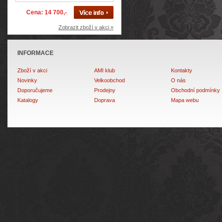
Cena: 14 700,-
Zobrazit zboží v akci »
INFORMACE
Zboží v akci
AMI klub
Kontakty
Novinky
Velkoobchod
O nás
Doporučujeme
Prodejny
Obchodní podmínky
Katalogy
Doprava
Mapa webu