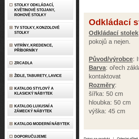
STOLKY ODKLÁDACÍ,
KVĚTINOVÉ STOJANY,
ROHOVÉ STOLKY
Odkládací s
TV STOLKY, KONZOLOVÉ
Odkládací stolek
STOLKY
pokojů a nejen.
VITRÍNY, KREDENCE,
PŘÍBORNÍKY
Původ/výrobce
: 
ZRCADLA
Barva
: ořech zákl
kontaktovat
ŽIDLE, TABURETY, LAVICE
Rozměry
:
KATALOG STYLOVÝ A
šířka: 50 cm
KLASICKÝ NÁBYTEK
hloubka: 50 cm
KATALOG LUXUSNÍ A
výška: 45 cm
ZÁMECKÝ NÁBYTEK
KATALOG MODERNÍ NÁBYTEK
DOPORUČUJEME
|
Dotaz na produkt
Odeslat příteli