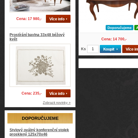
Cena: 17 980,-
Doporučujeme
Prostírání bavlna 33x48 béžový
květ
Cena: 14 700,-
Ks
Cena: 235,-
Zobrazit novinky »
DOPORUČUJEME
Stylový oválný konferenční stolek
prosklený 125x70x46