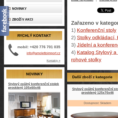
NOVINKY
ZBOŽÍ V AKCI
Zařazeno v kategor
1)
Konferenční stoly
RYCHLÝ KONTAKT
2)
Stolky odkládací, 
3)
Jídelní a konferen
mobil: +420 776 701 035
4)
Katalog Stylový a
info@amolettoimport.cz
rohové stolky
Kontakty »
NOVINKY
Další zboží z kategorie
Stylový oválný konferenční stolek
prosklený 105x60x46
Stylový oválný konferenční st
prosklený 125x70x46
Dostupnost: Skladem