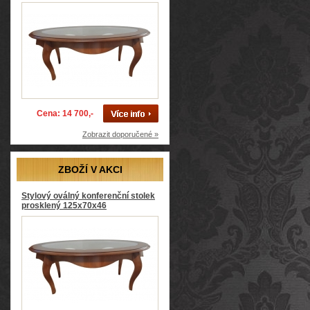
Cena: 14 700,-
Zobrazit doporučené »
ZBOŽÍ V AKCI
Stylový oválný konferenční stolek
prosklený 125x70x46