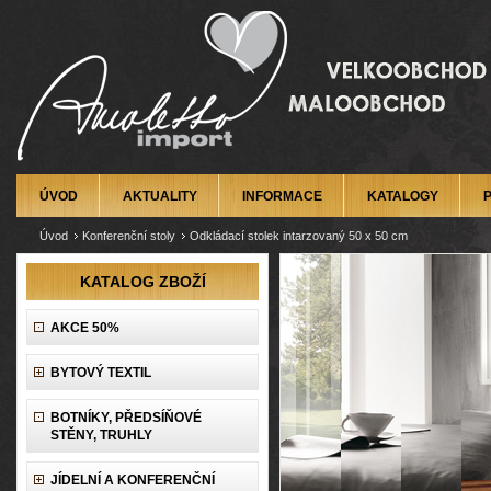
ÚVOD
AKTUALITY
INFORMACE
KATALOGY
Úvod
Konferenční stoly
Odkládací stolek intarzovaný 50 x 50 cm
KATALOG ZBOŽÍ
AKCE 50%
BYTOVÝ TEXTIL
BOTNÍKY, PŘEDSÍŇOVÉ
STĚNY, TRUHLY
JÍDELNÍ A KONFERENČNÍ