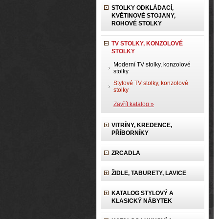
STOLKY ODKLÁDACÍ,
KVĚTINOVÉ STOJANY,
ROHOVÉ STOLKY
TV STOLKY, KONZOLOVÉ
STOLKY
Moderní TV stolky, konzolové
stolky
Stylové TV stolky, konzolové
stolky
Zavřít katalog »
VITRÍNY, KREDENCE,
PŘÍBORNÍKY
ZRCADLA
ŽIDLE, TABURETY, LAVICE
KATALOG STYLOVÝ A
KLASICKÝ NÁBYTEK