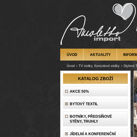
ÚVOD
AKTUALITY
INFOR
Úvod
TV stolky, Konzolové stolky
Stylové 
KATALOG ZBOŽÍ
AKCE 50%
BYTOVÝ TEXTIL
BOTNÍKY, PŘEDSÍŇOVÉ
STĚNY, TRUHLY
JÍDELNÍ A KONFERENČNÍ