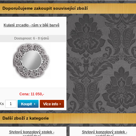
Doporučujeme zakoupit související zboží
Kulaté zrcadlo - rám v bílé barvě
Dostupnost: 6 - 8 týdnů
Cena: 11 050,-
Ks
Další zboží z kategorie
Stylový konzolový stolek -
Stylový konzolový stolek -