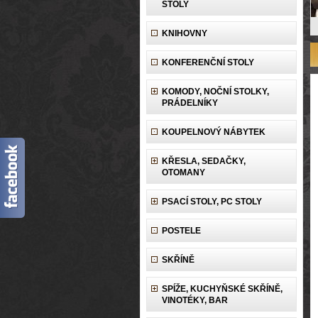
STOLY
KNIHOVNY
KONFERENČNÍ STOLY
KOMODY, NOČNÍ STOLKY,
PRÁDELNÍKY
KOUPELNOVÝ NÁBYTEK
KŘESLA, SEDAČKY,
OTOMANY
PSACÍ STOLY, PC STOLY
POSTELE
SKŘÍNĚ
SPÍŽE, KUCHYŇSKÉ SKŘÍNĚ,
VINOTÉKY, BAR