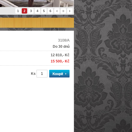
1
2
3
4
5
6
3108/A
Do 30 dnů
12 810,- Kč
15 500,- Kč
Ks