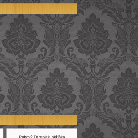
Rohový TV stolek, skříňka