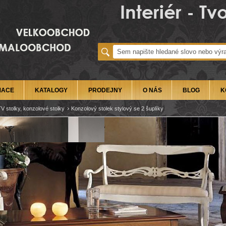
MACE
KATALOGY
PRODEJNY
O NÁS
BLOG
K
TV stolky, konzolové stolky
Konzolový stolek stylový se 2 šuplíky