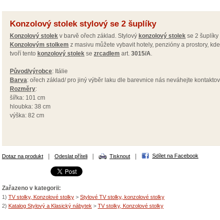
Konzolový stolek stylový se 2 šuplíky
Konzolový stolek
v barvě ořech základ. Stylový
konzolový stolek
se 2 šuplíky
Konzolovým stolkem
z masivu můžete vybavit hotely, penzióny a prostory, kde 
tvoří tento
konzolový stolek
se
zrcadlem
art.
3015/A
.
Původ/výrobce
: Itálie
Barva
: ořech základ/ pro jiný výběr laku dle barevnice nás neváhejte kontaktovat
Rozměry
:
šířka: 101 cm
hloubka: 38 cm
výška: 82 cm
|
|
|
Sdílet na Facebook
Dotaz na produkt
Odeslat příteli
Tisknout
Zařazeno v kategorii:
1)
TV stolky, Konzolové stolky
>
Stylové TV stolky, konzolové stolky
2)
Katalog Stylový a Klasický nábytek
>
TV stolky, Konzolové stolky