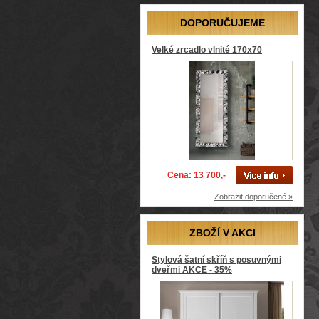
DOPORUČUJEME
Velké zrcadlo vlnité 170x70
Cena: 13 700,-
Zobrazit doporučené »
ZBOŽÍ V AKCI
Stylová šatní skříň s posuvnými
dveřmi AKCE - 35%