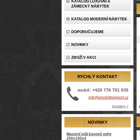
KATALOG LUXUSNÍ A
ZÁMECKÝ NÁBYTEK
KATALOG MODERNÍ NÁBYTEK
DOPORUČUJEME
NOVINKY
ZBOŽÍ V AKCI
RYCHLÝ KONTAKT
mobil: +420 776 701 035
info@amolettoimport.cz
Kontakty »
NOVINKY
Masivní stůl kovové nohy
250x100x4