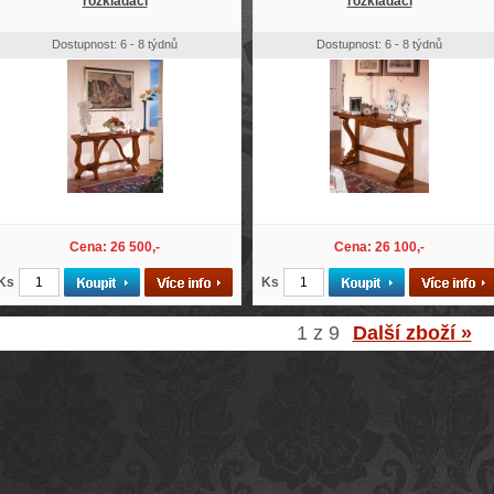
rozkládací
rozkládací
Dostupnost: 6 - 8 týdnů
Dostupnost: 6 - 8 týdnů
Cena: 26 500,-
Cena: 26 100,-
Ks
Ks
1 z 9
Další zboží »