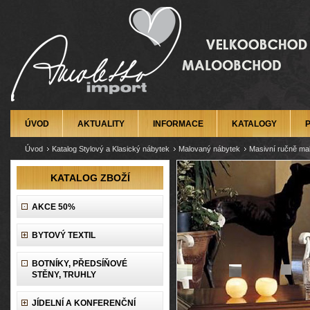
ÚVOD
AKTUALITY
INFORMACE
KATALOGY
Úvod
Katalog Stylový a Klasický nábytek
Malovaný nábytek
Masivní ručně ma
KATALOG ZBOŽÍ
AKCE 50%
BYTOVÝ TEXTIL
BOTNÍKY, PŘEDSÍŇOVÉ
STĚNY, TRUHLY
JÍDELNÍ A KONFERENČNÍ