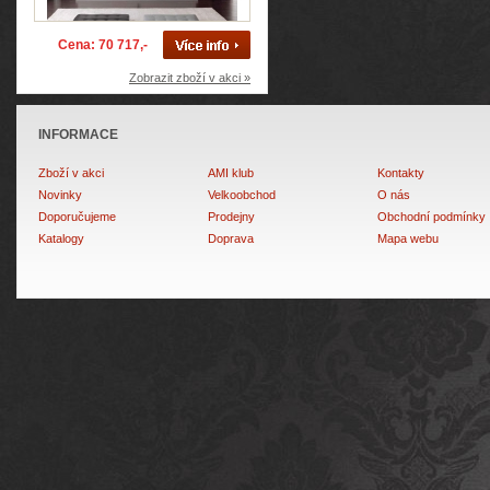
Cena: 70 717,-
Zobrazit zboží v akci »
INFORMACE
Zboží v akci
AMI klub
Kontakty
Novinky
Velkoobchod
O nás
Doporučujeme
Prodejny
Obchodní podmínky
Katalogy
Doprava
Mapa webu