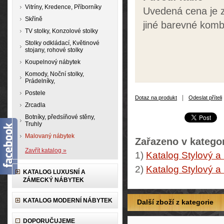
Vitríny, Kredence, Příborníky
Uvedená cena je z
Skříně
jiné barevné kom
TV stolky, Konzolové stolky
Stolky odkládací, Květinové
stojany, rohové stolky
Koupelnový nábytek
Komody, Noční stolky,
Prádelníky,
Postele
|
Dotaz na produkt
Odeslat příteli
Zrcadla
Botníky, předsíňové stěny,
Truhly
Malovaný nábytek
Zařazeno v kategor
Zavřít katalog »
1)
Katalog Stylový a
2)
Katalog Stylový a
KATALOG LUXUSNÍ A
ZÁMECKÝ NÁBYTEK
KATALOG MODERNÍ NÁBYTEK
Další zboží z kategorie
DOPORUČUJEME