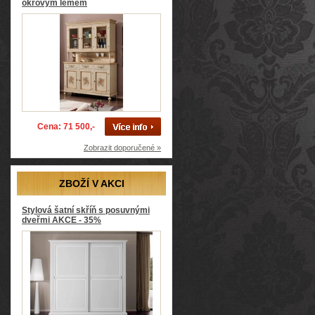
okrovým lemem
Cena: 71 500,-
Zobrazit doporučené »
ZBOŽÍ V AKCI
Stylová šatní skříň s posuvnými
dveřmi AKCE - 35%