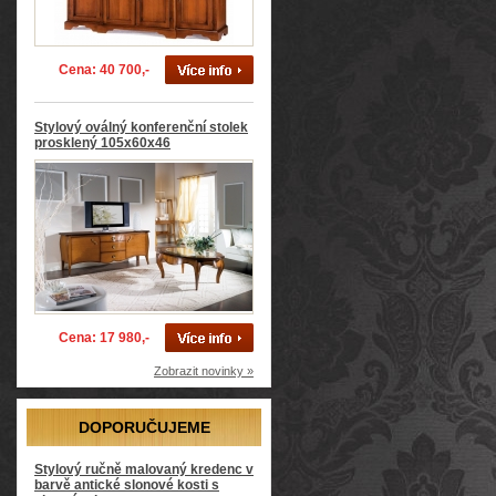
Cena: 40 700,-
Stylový oválný konferenční stolek
prosklený 105x60x46
Cena: 17 980,-
Zobrazit novinky »
DOPORUČUJEME
Stylový ručně malovaný kredenc v
barvě antické slonové kosti s