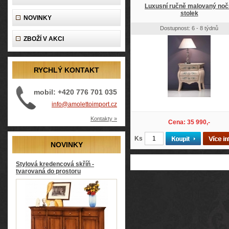
Luxusní ručně malovaný noč
stolek
NOVINKY
Dostupnost: 6 - 8 týdnů
ZBOŽÍ V AKCI
RYCHLÝ KONTAKT
mobil: +420 776 701 035
info@amolettoimport.cz
Kontakty »
Cena: 35 990,-
Ks
NOVINKY
Stylová kredencová skříň -
tvarovaná do prostoru