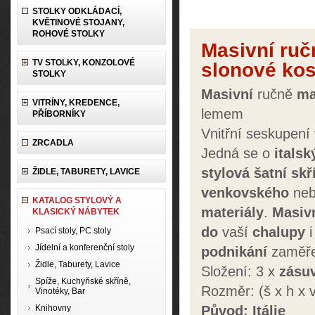
STOLKY ODKLÁDACÍ,
KVĚTINOVÉ STOJANY,
ROHOVÉ STOLKY
Masivní ruč
TV STOLKY, KONZOLOVÉ
slonové ko
STOLKY
Masivní
ručně
ma
VITRÍNY, KREDENCE,
lemem
PŘÍBORNÍKY
Vnitřní seskupení 
ZRCADLA
Jedná se o
italsk
stylová
šatní sk
ŽIDLE, TABURETY, LAVICE
venkovského
ne
KATALOG STYLOVÝ A
materiály
.
Masiv
KLASICKÝ NÁBYTEK
do
vaší
chalupy
i
Psací stoly, PC stoly
Jídelní a konferenční stoly
podnikání
zaměř
Židle, Taburety, Lavice
Složení: 3 x
zásu
Spíže, Kuchyňské skříně,
Rozměr: (š x h x
Vinotéky, Bar
Knihovny
Původ: Itálie