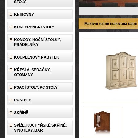
STOLY
KNIHOVNY
Masivní ručně malovaná šatní
KONFERENČNÍ STOLY
KOMODY, NOČNÍ STOLKY,
PRÁDELNÍKY
KOUPELNOVÝ NÁBYTEK
KŘESLA, SEDAČKY,
OTOMANY
PSACÍ STOLY, PC STOLY
POSTELE
SKŘÍNĚ
SPÍŽE, KUCHYŇSKÉ SKŘÍNĚ,
VINOTÉKY, BAR