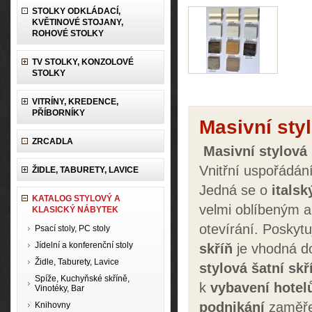
STOLKY ODKLÁDACÍ,
KVĚTINOVÉ STOJANY,
ROHOVÉ STOLKY
TV STOLKY, KONZOLOVÉ
STOLKY
VITRÍNY, KREDENCE,
PŘÍBORNÍKY
Masivní styl
ZRCADLA
Masivní s
tylová
Vnitřní uspořádání
ŽIDLE, TABURETY, LAVICE
Jedná se o
itals
KATALOG STYLOVÝ A
velmi oblíbeným a
KLASICKÝ NÁBYTEK
otevírání. Poskytu
Psací stoly, PC stoly
Jídelní a konferenční stoly
skříň
je vhodná d
Židle, Taburety, Lavice
stylová
šatní skř
Spíže, Kuchyňské skříně,
k
vybavení
hotel
Vinotéky, Bar
podnikání
zaměř
Knihovny