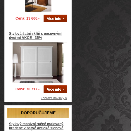
Cena: 13 600,-
Stylová šatní skříň s posuvnými
dveřmi AKCE - 35%
Cena: 70 717,-
Zobrazit novinky »
DOPORUČUJEME
Stylový masivní ručně malovaný
kredenc v barvě antické slonové