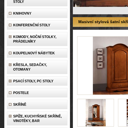
STOLY
KNIHOVNY
Masivní stylová šatní skř
KONFERENČNÍ STOLY
KOMODY, NOČNÍ STOLKY,
PRÁDELNÍKY
KOUPELNOVÝ NÁBYTEK
KŘESLA, SEDAČKY,
OTOMANY
PSACÍ STOLY, PC STOLY
POSTELE
SKŘÍNĚ
SPÍŽE, KUCHYŇSKÉ SKŘÍNĚ,
VINOTÉKY, BAR