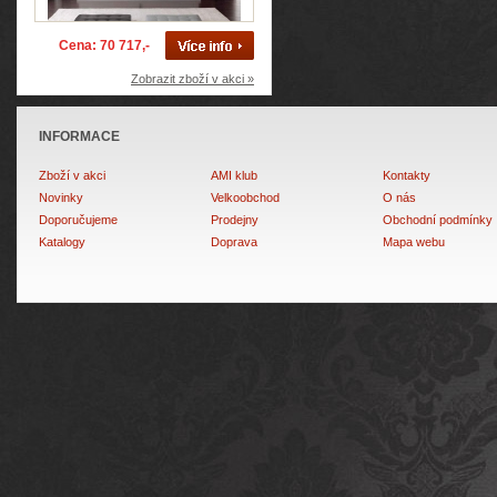
Cena: 70 717,-
Zobrazit zboží v akci »
INFORMACE
Zboží v akci
AMI klub
Kontakty
Novinky
Velkoobchod
O nás
Doporučujeme
Prodejny
Obchodní podmínky
Katalogy
Doprava
Mapa webu