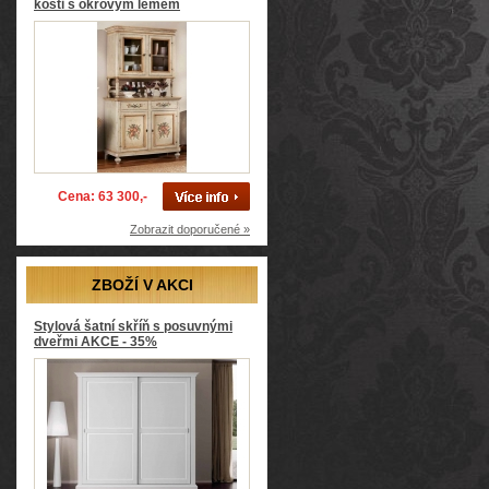
kosti s okrovým lemem
Cena: 63 300,-
Zobrazit doporučené »
ZBOŽÍ V AKCI
Stylová šatní skříň s posuvnými
dveřmi AKCE - 35%