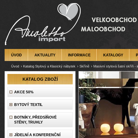
ÚVOD
AKTUALITY
INFORMACE
KATALOGY
Úvod
Katalog Stylový a Klasický nábytek
Skříně
Masivní stylová šatní skříň -
KATALOG ZBOŽÍ
AKCE 50%
BYTOVÝ TEXTIL
BOTNÍKY, PŘEDSÍŇOVÉ
STĚNY, TRUHLY
JÍDELNÍ A KONFERENČNÍ