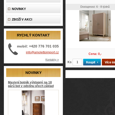
Dostupnost: 6 - 8 týdnů
NOVINKY
ZBOŽÍ V AKCI
RYCHLÝ KONTAKT
mobil: +420 776 701 035
info@amolettoimport.cz
Cena: 0,-
Kontakty »
Ks
NOVINKY
Masivní botník výklopný na 18
párů bot v odstínu ořech základ