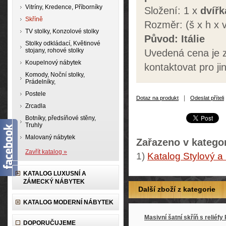
Vitríny, Kredence, Příborníky
Složení: 1 x
dvířk
Skříně
Rozměr: (š x h x
TV stolky, Konzolové stolky
Původ: Itálie
Stolky odkládací, Květinové
stojany, rohové stolky
Uvedená cena je 
Koupelnový nábytek
kontaktovat pro j
Komody, Noční stolky,
Prádelníky,
Postele
|
Dotaz na produkt
Odeslat příteli
Zrcadla
Botníky, předsíňové stěny,
Truhly
Malovaný nábytek
Zařazeno v kategor
Zavřít katalog »
1)
Katalog Stylový a
KATALOG LUXUSNÍ A
ZÁMECKÝ NÁBYTEK
Další zboží z kategorie
KATALOG MODERNÍ NÁBYTEK
Masivní šatní skříň s reliéfy
DOPORUČUJEME