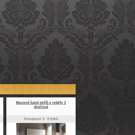
Masivní šatní skříň s reliéfy 3
dveřová
Dostupnost: 6 - 8 týdnů