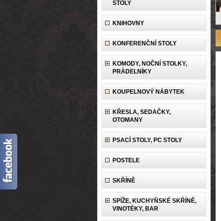
STOLY
KNIHOVNY
KONFERENČNÍ STOLY
KOMODY, NOČNÍ STOLKY,
PRÁDELNÍKY
KOUPELNOVÝ NÁBYTEK
KŘESLA, SEDAČKY,
OTOMANY
PSACÍ STOLY, PC STOLY
POSTELE
SKŘÍNĚ
SPÍŽE, KUCHYŇSKÉ SKŘÍNĚ,
VINOTÉKY, BAR