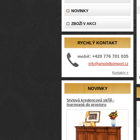
NOVINKY
ZBOŽÍ V AKCI
RYCHLÝ KONTAKT
mobil: +420 776 701 035
info@amolettoimport.cz
Kontakty »
NOVINKY
Stylová kredencová skříň -
tvarovaná do prostoru