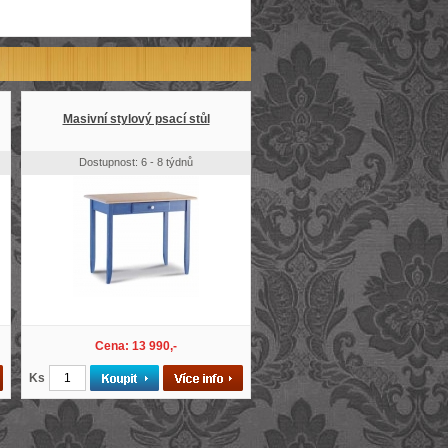
Masivní stylový psací stůl
Dostupnost: 6 - 8 týdnů
Cena: 13 990,-
Ks