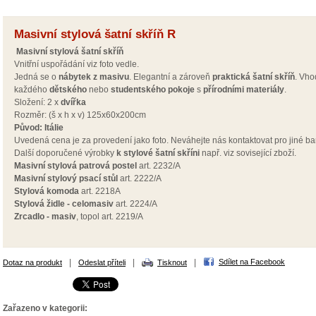
Masivní stylová šatní skříň R
Masivní stylová šatní skříň
Vnitřní uspořádání viz foto vedle.
Jedná se o
nábytek z
mas
i
vu
.
Elegantní a zároveň
praktická
šatní skříň
. Vho
každého
dětského
nebo
studentského pokoje
s
přírodními materiály
.
Složení: 2 x
dvířka
Rozměr: (š x h x v) 125x60x200cm
Původ: Itálie
Uvedená cena je za provedení jako foto. Neváhejte nás kontaktovat pro jiné b
Další doporučené výrobky
k stylové
šatní skříni
např.
viz sovisející zboží.
Masivní stylová
patrová postel
art. 2232/A
Masivní stylový psací stůl
art. 2222/A
Stylová komoda
art. 2218A
Stylová židle - celomasiv
art. 2224/A
Zrcadlo - masiv
, topol art. 2219/A
|
|
|
Sdílet na Facebook
Dotaz na produkt
Odeslat příteli
Tisknout
Zařazeno v kategorii: