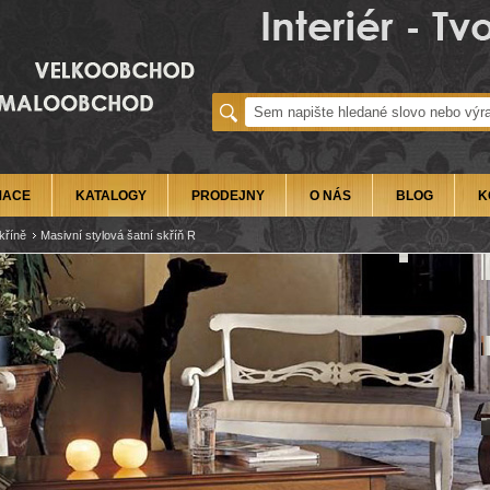
MACE
KATALOGY
PRODEJNY
O NÁS
BLOG
K
kříně
Masivní stylová šatní skříň R