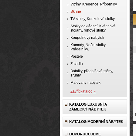
Vitríny, Kredence, Příborníky
Skříně
TV stolky, Konzolové stolky
Stolky odkládací, Květinové
stojany, rohové stolky
Koupelnový nábytek
Komody, Noční stolky,
Prádelníky,
Postele
Zrcadla
Botníky, předsíňové stěny,
Truhly
Malovaný nábytek
Zavřít katalog »
KATALOG LUXUSNÍ A
ZÁMECKÝ NÁBYTEK
KATALOG MODERNÍ NÁBYTEK
DOPORUČUJEME