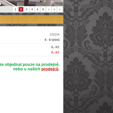
1
2
3
4
5
6
2202/A
6 - 8 týdnů
0,- Kč
0,- Kč
ze objednat pouze na prodejně,
nebo u našich
prodejců
.