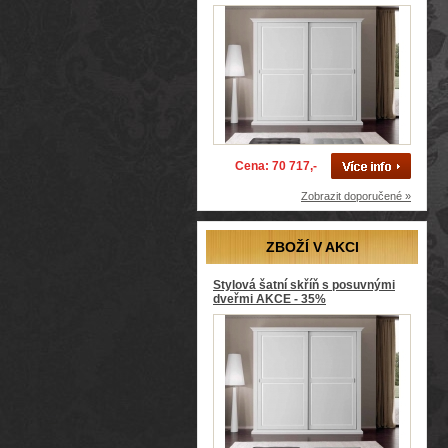
Cena: 70 717,-
Zobrazit doporučené »
ZBOŽÍ V AKCI
Stylová šatní skříň s posuvnými
dveřmi AKCE - 35%