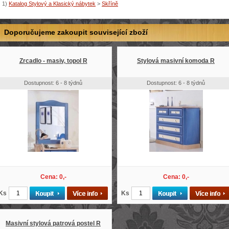
1)
Katalog Stylový a Klasický nábytek
>
Skříně
Doporučujeme zakoupit související zboží
Zrcadlo - masiv, topol R
Stylová masivní komoda R
Dostupnost: 6 - 8 týdnů
Dostupnost: 6 - 8 týdnů
Cena: 0,-
Cena: 0,-
Ks
Ks
Masivní stylová patrová postel R