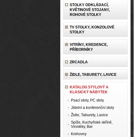
STOLKY ODKLÁDACÍ,
KVĚTINOVÉ STOJANY,
ROHOVÉ STOLKY
TV STOLKY, KONZOLOVÉ
STOLKY
VITRÍNY, KREDENCE,
PŘÍBORNÍKY
ZRCADLA
ŽIDLE, TABURETY, LAVICE
KATALOG STYLOVÝ A
KLASICKÝ NÁBYTEK
Psací stoly, PC stoly
Jídelní a konferenční stoly
Židle, Taburety, Lavice
Spíže, Kuchyňské skříně,
Vinotéky, Bar
Knihovny