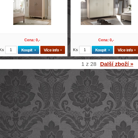
Cena: 0,-
Cena: 0,-
Ks
Ks
1 z 28
Další zboží »