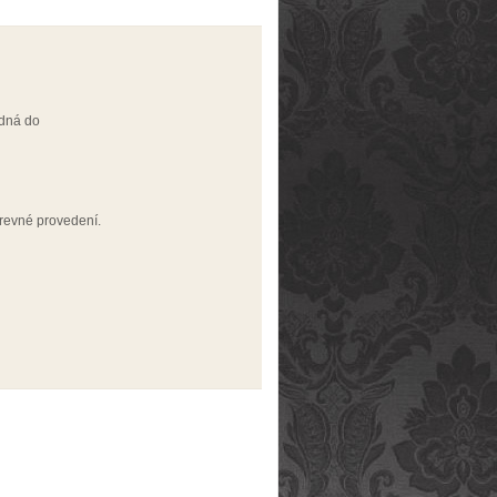
dná do
arevné provedení.