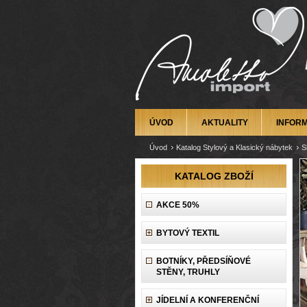
ÚVOD
AKTUALITY
INFOR
Úvod
Katalog Stylový a Klasický nábytek
S
KATALOG ZBOŽÍ
AKCE 50%
BYTOVÝ TEXTIL
BOTNÍKY, PŘEDSÍŇOVÉ
STĚNY, TRUHLY
JÍDELNÍ A KONFERENČNÍ