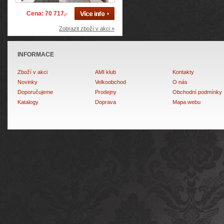
Cena: 70 717,-
Zobrazit zboží v akci »
INFORMACE
Zboží v akci
AMI klub
Kontakty
Novinky
Velkoobchod
O nás
Doporučujeme
Prodejny
Obchodní podmínky
Katalogy
Doprava
Mapa webu