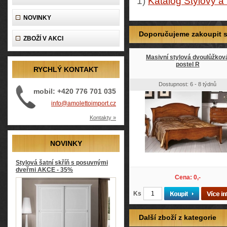
1)
Katalog Stylový a
NOVINKY
Doporučujeme zakoupit so
ZBOŽÍ V AKCI
Masivní stylová dvoulůžkov
postel R
RYCHLÝ KONTAKT
Dostupnost: 6 - 8 týdnů
mobil: +420 776 701 035
info@amolettoimport.cz
Kontakty »
NOVINKY
Stylová šatní skříň s posuvnými
dveřmi AKCE - 35%
Cena: 0,-
Ks
Další zboží z kategorie