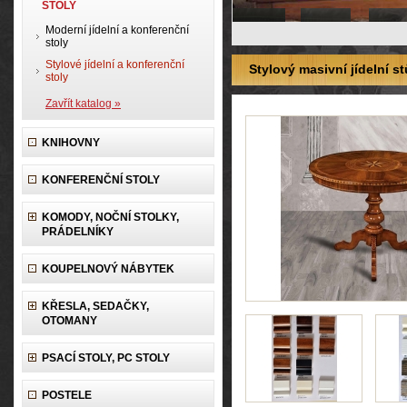
STOLY
Moderní jídelní a konferenční
stoly
Stylové jídelní a konferenční
Stylový masivní jídelní s
stoly
Zavřít katalog »
KNIHOVNY
KONFERENČNÍ STOLY
KOMODY, NOČNÍ STOLKY,
PRÁDELNÍKY
KOUPELNOVÝ NÁBYTEK
KŘESLA, SEDAČKY,
OTOMANY
PSACÍ STOLY, PC STOLY
POSTELE