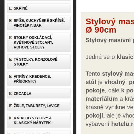
SKŘÍNĚ
Stylový masi
SPÍŽE, KUCHYŇSKÉ SKŘÍNĚ,
VINOTÉKY, BAR
Ø 90cm
STOLKY ODKLÁDACÍ,
Stylový masivní j
KVĚTINOVÉ STOJANY,
ROHOVÉ STOLKY
Jedná se o
klasi
TV STOLKY, KONZOLOVÉ
STOLKY
Tento
stylový
mas
VITRÍNY, KREDENCE,
stůl
je
vhodný
p
PŘÍBORNÍKY
pokoje
,
dále
k po
ZRCADLA
materiálům
a krá
ŽIDLE, TABURETY, LAVICE
krásně vynikne ve
pokoji,
ale je vho
KATALOG STYLOVÝ A
vybavení
hotelů
,
KLASICKÝ NÁBYTEK