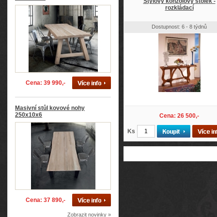
Stylový konzolový stolek -
rozkládací
Dostupnost: 6 - 8 týdnů
Cena: 39 990,-
Masivní stůl kovové nohy
250x10x6
Cena: 26 500,-
Ks
Cena: 37 890,-
Zobrazit novinky »