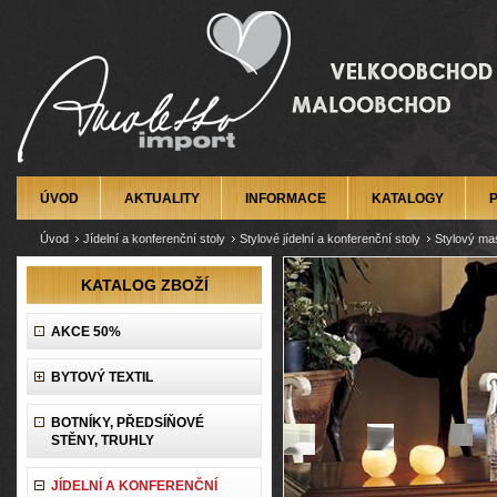
ÚVOD
AKTUALITY
INFORMACE
KATALOGY
Úvod
Jídelní a konferenční stoly
Stylové jídelní a konferenční stoly
Stylový mas
KATALOG ZBOŽÍ
AKCE 50%
BYTOVÝ TEXTIL
BOTNÍKY, PŘEDSÍŇOVÉ
STĚNY, TRUHLY
JÍDELNÍ A KONFERENČNÍ