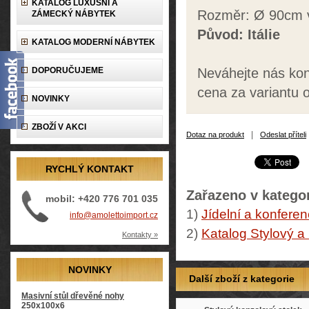
KATALOG LUXUSNÍ A
Rozměr: Ø 90cm
ZÁMECKÝ NÁBYTEK
Původ: Itálie
KATALOG MODERNÍ NÁBYTEK
DOPORUČUJEME
Neváhejte nás kon
cena za variantu 
NOVINKY
ZBOŽÍ V AKCI
|
Dotaz na produkt
Odeslat příteli
RYCHLÝ KONTAKT
Zařazeno v kategor
mobil: +420 776 701 035
1)
Jídelní a konferen
info@amolettoimport.cz
2)
Katalog Stylový a
Kontakty »
NOVINKY
Další zboží z kategorie
Masivní stůl dřevěné nohy
250x100x6