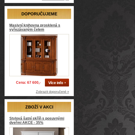
DOPORUČUJEME
Masivní knihovna prosklená s
vyřezávaným čelem
Cena: 67 600,-
Zobrazit doporučené »
ZBOŽÍ V AKCI
Stylová šatní skříň s posuvnými
dveřmi AKCE - 35%