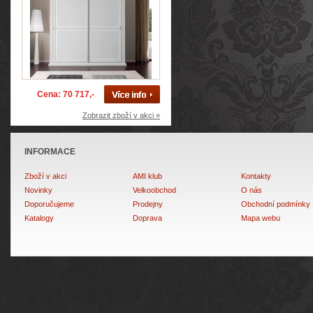
Cena: 70 717,-
Zobrazit zboží v akci »
INFORMACE
Zboží v akci
AMI klub
Kontakty
Novinky
Velkoobchod
O nás
Doporučujeme
Prodejny
Obchodní podmínky
Katalogy
Doprava
Mapa webu