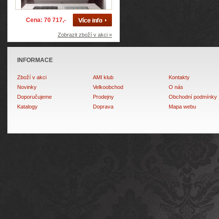
Cena: 70 717,-
Zobrazit zboží v akci »
INFORMACE
Zboží v akci
AMI klub
Kontakty
Novinky
Velkoobchod
O nás
Doporučujeme
Prodejny
Obchodní podmínky
Katalogy
Doprava
Mapa webu