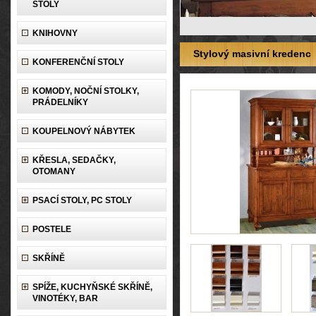
STOLY
KNIHOVNY
Stylový masivní kredenc
KONFERENČNÍ STOLY
KOMODY, NOČNÍ STOLKY,
PRÁDELNÍKY
KOUPELNOVÝ NÁBYTEK
KŘESLA, SEDAČKY,
OTOMANY
PSACÍ STOLY, PC STOLY
POSTELE
SKŘÍNĚ
SPÍŽE, KUCHYŇSKÉ SKŘÍNĚ,
VINOTÉKY, BAR