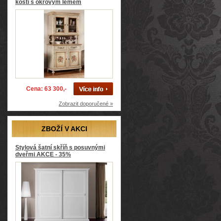
kosti s okrovým lemem
Cena: 63 300,-
Zobrazit doporučené »
ZBOŽÍ V AKCI
Stylová šatní skříň s posuvnými
dveřmi AKCE - 35%