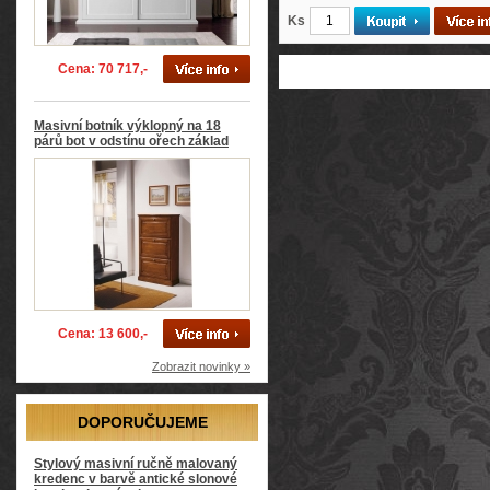
Ks
Cena: 70 717,-
Masivní botník výklopný na 18
párů bot v odstínu ořech základ
Cena: 13 600,-
Zobrazit novinky »
DOPORUČUJEME
Stylový masivní ručně malovaný
kredenc v barvě antické slonové