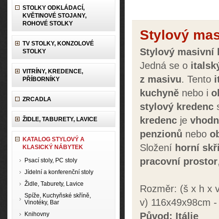
STOLKY ODKLÁDACÍ,
KVĚTINOVÉ STOJANY,
ROHOVÉ STOLKY
Stylový mas
TV STOLKY, KONZOLOVÉ
Stylový masivní
STOLKY
Jedná se o
italsk
VITRÍNY, KREDENCE,
z
mas
i
vu
. Tento
i
PŘÍBORNÍKY
kuchyně
nebo i
o
ZRCADLA
stylový
kredenc
s
kredenc
je
vhodn
ŽIDLE, TABURETY, LAVICE
penzionů
nebo
o
KATALOG STYLOVÝ A
Složení
h
orní
skř
KLASICKÝ NÁBYTEK
pracovní prostor
Psací stoly, PC stoly
Jídelní a konferenční stoly
Židle, Taburety, Lavice
Rozměr: (š x h x
Spíže, Kuchyňské skříně,
v) 116x49x98cm 
Vinotéky, Bar
Knihovny
Původ: Itálie