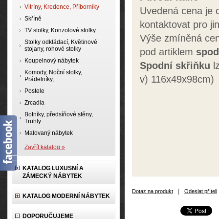
Vitríny, Kredence, Příborníky
Uvedená cena je 
Skříně
kontaktovat pro 
TV stolky, Konzolové stolky
Výše zmíněná cen
Stolky odkládací, Květinové
stojany, rohové stolky
pod artiklem
spod
Koupelnový nábytek
Spodní skřiňku
l
Komody, Noční stolky,
v) 116x49x98cm)
Prádelníky,
Postele
Zrcadla
Botníky, předsíňové stěny,
Truhly
Malovaný nábytek
Zavřít katalog »
KATALOG LUXUSNÍ A
ZÁMECKÝ NÁBYTEK
|
Dotaz na produkt
Odeslat příteli
KATALOG MODERNÍ NÁBYTEK
DOPORUČUJEME