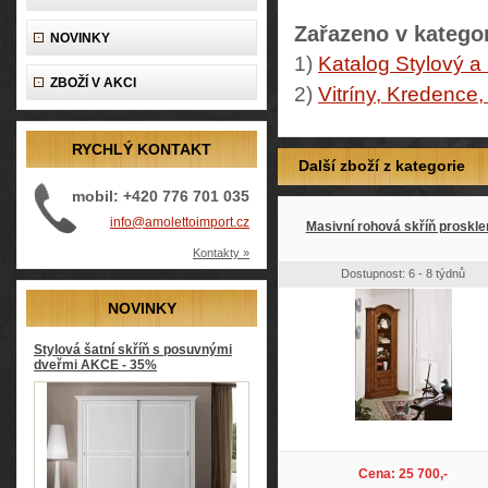
Zařazeno v kategor
NOVINKY
1)
Katalog Stylový a
ZBOŽÍ V AKCI
2)
Vitríny, Kredence,
RYCHLÝ KONTAKT
Další zboží z kategorie
mobil: +420 776 701 035
info@amolettoimport.cz
Masivní rohová skříň proskle
Kontakty »
Dostupnost: 6 - 8 týdnů
NOVINKY
Stylová šatní skříň s posuvnými
dveřmi AKCE - 35%
Cena: 25 700,-