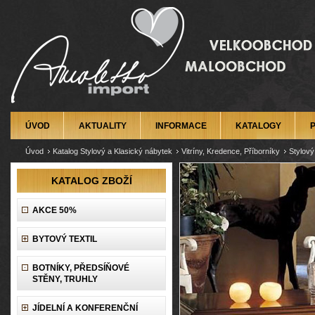
ÚVOD
AKTUALITY
INFORMACE
KATALOGY
Úvod
Katalog Stylový a Klasický nábytek
Vitríny, Kredence, Příborníky
Stylový
KATALOG ZBOŽÍ
AKCE 50%
BYTOVÝ TEXTIL
BOTNÍKY, PŘEDSÍŇOVÉ
STĚNY, TRUHLY
JÍDELNÍ A KONFERENČNÍ