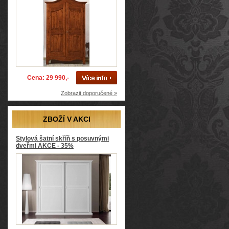
Cena: 29 990,-
Zobrazit doporučené »
ZBOŽÍ V AKCI
Stylová šatní skříň s posuvnými
dveřmi AKCE - 35%