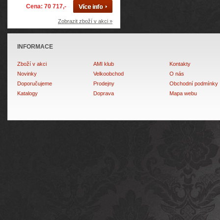
Cena: 70 717,-
Zobrazit zboží v akci »
INFORMACE
Zboží v akci
AMI klub
Kontakty
Novinky
Velkoobchod
O nás
Doporučujeme
Prodejny
Obchodní podmínky
Katalogy
Doprava
Mapa webu