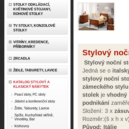
STOLKY ODKLÁDACÍ,
KVĚTINOVÉ STOJANY,
ROHOVÉ STOLKY
TV STOLKY, KONZOLOVÉ
STOLKY
VITRÍNY, KREDENCE,
PŘÍBORNÍKY
Stylový nočn
ZRCADLA
Stylový noční st
Jedná se o
italsk
ŽIDLE, TABURETY, LAVICE
stylový
noční st
KATALOG STYLOVÝ A
zámeckého styl
KLASICKÝ NÁBYTEK
stolek
je
vhodný
Psací stoly, PC stoly
Jídelní a konferenční stoly
podnikání
zaměř
Židle, Taburety, Lavice
Složení: 3 x
zásu
Spíže, Kuchyňské skříně,
Rozměr:(š x h x 
Vinotéky, Bar
Původ: Itálie
Knihovny