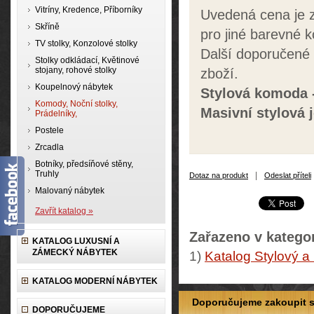
Vitríny, Kredence, Příborníky
Uvedená cena je z
Skříně
pro jiné barevné 
TV stolky, Konzolové stolky
Další doporučené
Stolky odkládací, Květinové
stojany, rohové stolky
zboží.
Koupelnový nábytek
Stylová
komoda 
Komody, Noční stolky,
Masivní stylová 
Prádelníky,
Postele
Zrcadla
Botníky, předsíňové stěny,
Truhly
|
Dotaz na produkt
Odeslat příteli
Malovaný nábytek
Zavřít katalog »
Zařazeno v kategor
KATALOG LUXUSNÍ A
ZÁMECKÝ NÁBYTEK
1)
Katalog Stylový a
KATALOG MODERNÍ NÁBYTEK
Doporučujeme zakoupit so
DOPORUČUJEME