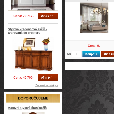
Cena: 70 717,-
Stylová kredencová skříň -
tvarovaná do prostoru
Cena: 0,-
Ks
Cena: 40 700,-
Zobrazit novinky »
DOPORUČUJEME
Masivní stylová šatní skříň