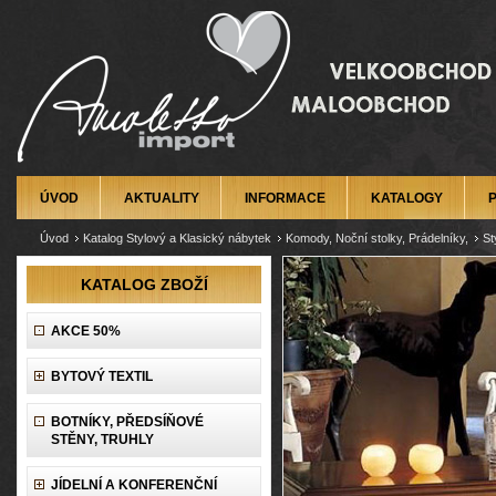
ÚVOD
AKTUALITY
INFORMACE
KATALOGY
Úvod
Katalog Stylový a Klasický nábytek
Komody, Noční stolky, Prádelníky,
St
KATALOG ZBOŽÍ
AKCE 50%
BYTOVÝ TEXTIL
BOTNÍKY, PŘEDSÍŇOVÉ
STĚNY, TRUHLY
JÍDELNÍ A KONFERENČNÍ