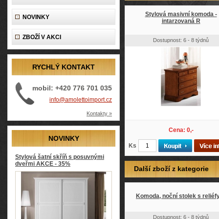
Stylová masivní komoda -
NOVINKY
intarzovaná R
ZBOŽÍ V AKCI
Dostupnost: 6 - 8 týdnů
RYCHLÝ KONTAKT
mobil: +420 776 701 035
info@amolettoimport.cz
Kontakty »
Cena: 0,-
NOVINKY
Ks
Stylová šatní skříň s posuvnými
dveřmi AKCE - 35%
Další zboží z kategorie
Komoda, noční stolek s reliéf
Dostupnost: 6 - 8 týdnů