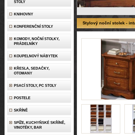
STOLY
KNIHOVNY
Stylový noční stolek - in
KONFERENČNÍ STOLY
KOMODY, NOČNÍ STOLKY,
PRÁDELNÍKY
KOUPELNOVÝ NÁBYTEK
KŘESLA, SEDAČKY,
OTOMANY
PSACÍ STOLY, PC STOLY
POSTELE
SKŘÍNĚ
SPÍŽE, KUCHYŇSKÉ SKŘÍNĚ,
VINOTÉKY, BAR