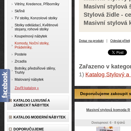
Vitríny, Kredence, Příborníky
Masivní stylová š
Skříně
Stylová židle - c
TV stolky, Konzolové stolky
Masivní stylová
Stolky odkládací, Květinové
stojany, rohové stolky
Koupelnový nábytek
|
Dotaz na produkt
Odeslat příteli
Komody, Noční stolky,
Prádelníky,
Postele
Zrcadla
Zařazeno v kategor
Botníky, předsíňové stěny,
Truhly
1)
Katalog Stylový a
Malovaný nábytek
Zavřít katalog »
Doporučujeme zakoupit so
KATALOG LUXUSNÍ A
ZÁMECKÝ NÁBYTEK
Masivní stylová komoda R
KATALOG MODERNÍ NÁBYTEK
Dostupnost: 6 - 8 týdnů
DOPORUČUJEME