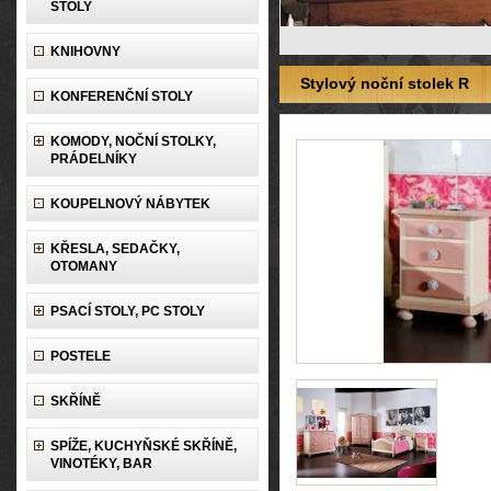
STOLY
KNIHOVNY
Stylový noční stolek R
KONFERENČNÍ STOLY
KOMODY, NOČNÍ STOLKY,
PRÁDELNÍKY
KOUPELNOVÝ NÁBYTEK
KŘESLA, SEDAČKY,
OTOMANY
PSACÍ STOLY, PC STOLY
POSTELE
SKŘÍNĚ
SPÍŽE, KUCHYŇSKÉ SKŘÍNĚ,
VINOTÉKY, BAR