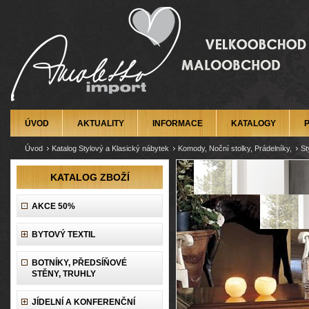
ÚVOD
AKTUALITY
INFORMACE
KATALOGY
Úvod
Katalog Stylový a Klasický nábytek
Komody, Noční stolky, Prádelníky,
St
KATALOG ZBOŽÍ
AKCE 50%
BYTOVÝ TEXTIL
BOTNÍKY, PŘEDSÍŇOVÉ
STĚNY, TRUHLY
JÍDELNÍ A KONFERENČNÍ