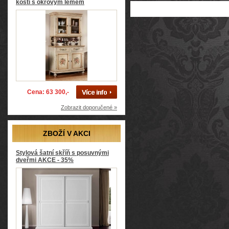
kosti s okrovým lemem
Cena: 63 300,-
Zobrazit doporučené »
ZBOŽÍ V AKCI
Stylová šatní skříň s posuvnými
dveřmi AKCE - 35%