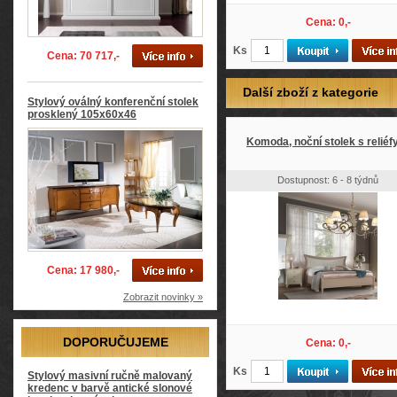
Cena: 0,-
Ks
Cena: 70 717,-
Další zboží z kategorie
Stylový oválný konferenční stolek
prosklený 105x60x46
Komoda, noční stolek s reliéf
Dostupnost: 6 - 8 týdnů
Cena: 17 980,-
Zobrazit novinky »
DOPORUČUJEME
Cena: 0,-
Ks
Stylový masivní ručně malovaný
kredenc v barvě antické slonové