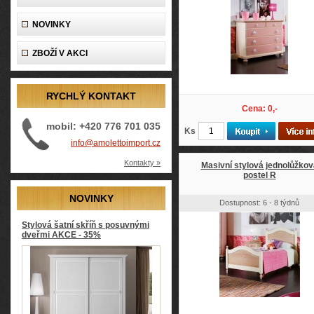
NOVINKY
ZBOŽÍ V AKCI
RYCHLÝ KONTAKT
Cena: 0,-
mobil: +420 776 701 035
Ks
info@amolettoimport.cz
Kontakty »
Masivní stylová jednolůžkov
postel R
NOVINKY
Dostupnost: 6 - 8 týdnů
Stylová šatní skříň s posuvnými
dveřmi AKCE - 35%