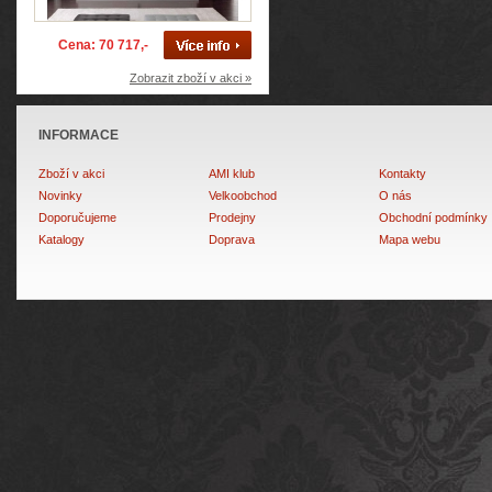
Cena: 70 717,-
Zobrazit zboží v akci »
INFORMACE
Zboží v akci
AMI klub
Kontakty
Novinky
Velkoobchod
O nás
Doporučujeme
Prodejny
Obchodní podmínky
Katalogy
Doprava
Mapa webu