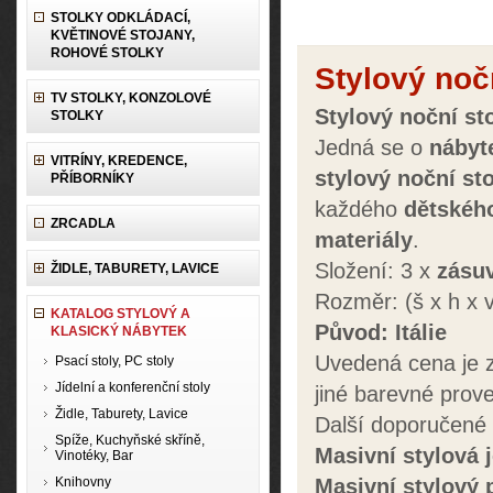
STOLKY ODKLÁDACÍ,
KVĚTINOVÉ STOJANY,
ROHOVÉ STOLKY
Stylový noč
TV STOLKY, KONZOLOVÉ
Stylový noční st
STOLKY
Jedná se o
nábyt
VITRÍNY, KREDENCE,
stylový
noční st
PŘÍBORNÍKY
každého
dětské
ZRCADLA
materiály
.
Složení: 3 x
zásu
ŽIDLE, TABURETY, LAVICE
Rozměr: (š x h x
KATALOG STYLOVÝ A
Původ: Itálie
KLASICKÝ NÁBYTEK
Uvedená cena je z
Psací stoly, PC stoly
Jídelní a konferenční stoly
jiné barevné prov
Židle, Taburety, Lavice
Další doporučené
Spíže, Kuchyňské skříně,
Masivní stylová
j
Vinotéky, Bar
Knihovny
Masivní stylový 