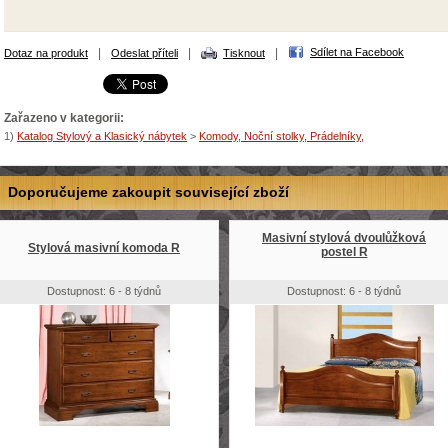
|
|
|
Sdílet na Facebook
Dotaz na produkt
Odeslat příteli
Tisknout
Zařazeno v kategorii:
1)
Katalog Stylový a Klasický nábytek
>
Komody, Noční stolky, Prádelníky,
Doporučujeme zakoupit související zboží
Masivní stylová dvoulůžková
Stylová masivní komoda R
postel R
Dostupnost: 6 - 8 týdnů
Dostupnost: 6 - 8 týdnů