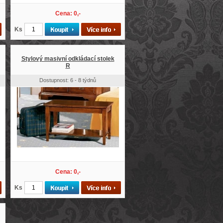
Cena: 0,-
Ks
Stylový masivní odkládací stolek
R
Dostupnost: 6 - 8 týdnů
Cena: 0,-
Ks