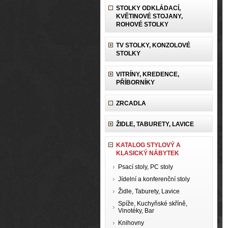
STOLKY ODKLÁDACÍ,
KVĚTINOVÉ STOJANY,
ROHOVÉ STOLKY
TV STOLKY, KONZOLOVÉ
STOLKY
VITRÍNY, KREDENCE,
PŘÍBORNÍKY
ZRCADLA
ŽIDLE, TABURETY, LAVICE
KATALOG STYLOVÝ A
KLASICKÝ NÁBYTEK
Psací stoly, PC stoly
Jídelní a konferenční stoly
Židle, Taburety, Lavice
Spíže, Kuchyňské skříně,
Vinotéky, Bar
Knihovny