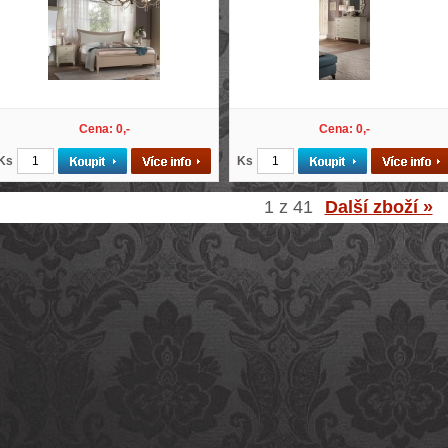
Cena: 0,-
Cena: 0,-
Ks
Ks
1 z 41
Další zboží »