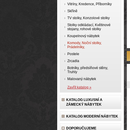
Vitríny, Kredence, Příborníky
Skříně
TV stolky, Konzolové stolky
Stolky odkládací, Květinové
stojany, rohové stolky
Koupelnový nábytek
Komody, Noční stolky,
Prádelníky,
Postele
Zrcadla
Botníky, předsíňové stěny,
Truhly
Malovaný nábytek
Zavřít katalog »
KATALOG LUXUSNÍ A
ZÁMECKÝ NÁBYTEK
KATALOG MODERNÍ NÁBYTEK
DOPORUČUJEME