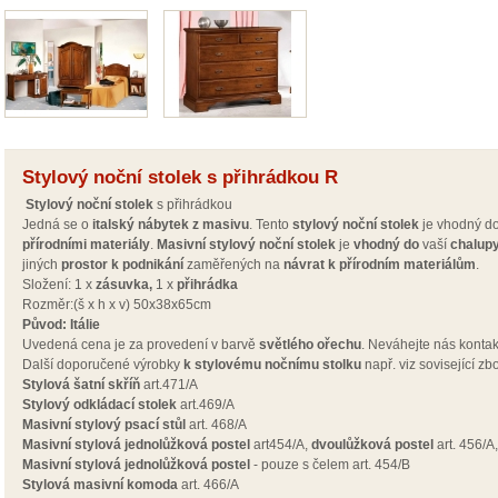
Stylový noční stolek s přihrádkou R
S
tylový noční stolek
s přihrádkou
Jedná se o
italský
nábytek z masivu
. Tento
stylový
noční stolek
je vhodný d
přírodními materiály
.
Masivní
stylový
noční stolek
je
vhodný do
vaší
chalup
jiných
prostor k podnikání
zaměřených na
návrat
k přírodním materiálům
.
Složení: 1 x
zásuvka,
1 x
přihrádka
Rozměr:(š x h x v) 50x38x65cm
Původ: Itálie
Uvedená cena je za
provedení v barvě
světlého
ořechu
. Neváhejte nás kontak
Další doporučené výrobky
k stylovému nočnímu stolku
např.
viz sovisející zb
Stylová šatní skříň
art.471/A
Stylový odkládací stolek
art.469/A
Masivní stylový psací stůl
art. 468/A
Masivní stylová jednolůžková postel
art454/A,
dvoulůžková postel
art. 456/A
Masivní stylová jednolůžková postel
- pouze s čelem art. 454/B
Stylová masivní komoda
art. 466/A