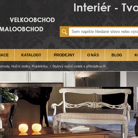
MACE
KATALOGY
PRODEJNY
O NÁS
BLOG
K
omody, Noční stolky, Prádelníky,
Stylový noční stolek s přihrádkou R