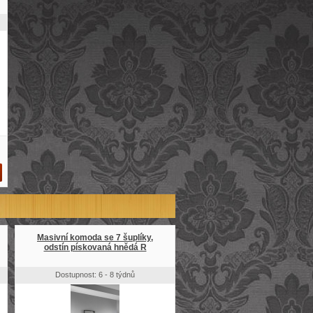
Masivní komoda se 7 šuplíky,
odstín pískovaná hnědá R
Dostupnost: 6 - 8 týdnů