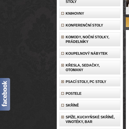
STOLY
KNIHOVNY
KONFERENČNÍ STOLY
KOMODY, NOČNÍ STOLKY,
PRÁDELNÍKY
KOUPELNOVÝ NÁBYTEK
KŘESLA, SEDAČKY,
OTOMANY
PSACÍ STOLY, PC STOLY
POSTELE
SKŘÍNĚ
SPÍŽE, KUCHYŇSKÉ SKŘÍNĚ,
VINOTÉKY, BAR