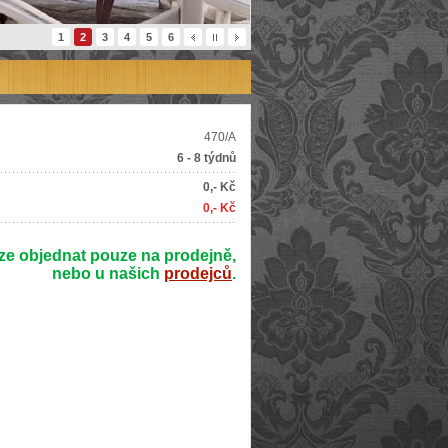
1
2
3
4
5
6
470/A
6 - 8 týdnů
0,- Kč
0,- Kč
ze objednat pouze na prodejně,
nebo u našich
prodejců
.