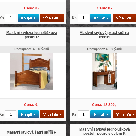
Cena: 0,-
Cena: 0,-
Ks
Ks
Masivní stylová jednolůžková
Masivní stylový psací stůl na
postel R
lednici
Dostupnost: 6 - 8 týdnů
Dostupnost: 6 - 8 týdnů
Cena: 0,-
Cena: 18 300,-
Ks
Ks
Masivní stylová jednolůžková
Masivní stylová šatní skříň R
postel - pouze s čelem R