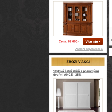
Cena: 67 600,-
Zobrazit doporučené »
ZBOŽÍ V AKCI
Stylová šatní skříň s posuvnými
dveřmi AKCE - 35%