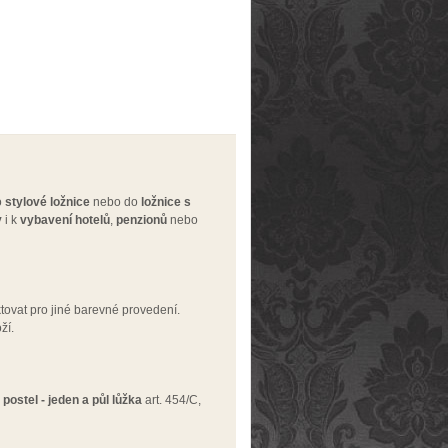
o
stylové ložnice
nebo do
ložnice
s
y
i k
vybavení
hotelů
,
penzionů
nebo
tovat pro jiné barevné provedení.
oží.
,
postel - jeden a půl lůžka
art. 454/C,