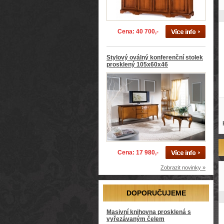
Cena: 40 700,-
Stylový oválný konferenční stolek
prosklený 105x60x46
Cena: 17 980,-
Zobrazit novinky »
DOPORUČUJEME
Masivní knihovna prosklená s
vyřezávaným čelem