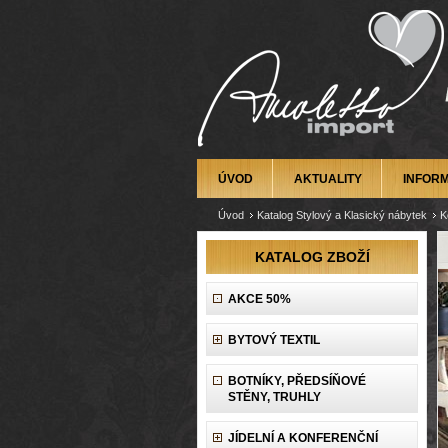
ÚVOD
AKTUALITY
INFOR
Úvod
Katalog Stylový a Klasický nábytek
K
KATALOG ZBOŽÍ
AKCE 50%
BYTOVÝ TEXTIL
BOTNÍKY, PŘEDSÍŇOVÉ
STĚNY, TRUHLY
JÍDELNÍ A KONFERENČNÍ