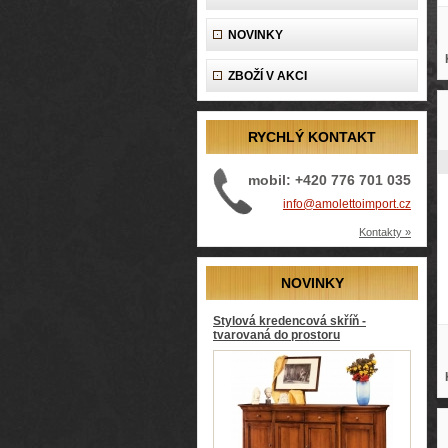
NOVINKY
ZBOŽÍ V AKCI
RYCHLÝ KONTAKT
mobil: +420 776 701 035
info@amolettoimport.cz
Kontakty »
NOVINKY
Stylová kredencová skříň -
tvarovaná do prostoru