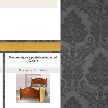
Masivní stylová postel - jeden a půl
lůžka R
Dostupnost: 6 - 8 týdnů