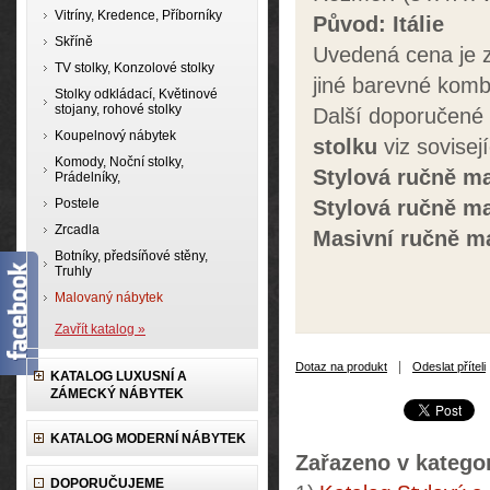
Vitríny, Kredence, Příborníky
Původ: Itálie
Skříně
Uvedená cena je z
TV stolky, Konzolové stolky
jiné barevné kom
Stolky odkládací, Květinové
stojany, rohové stolky
Další doporučené
Koupelnový nábytek
stolku
viz sovisej
Komody, Noční stolky,
Stylová ručně m
Prádelníky,
Postele
Stylová ručně m
Zrcadla
Masivní ručně ma
Botníky, předsíňové stěny,
Truhly
Malovaný nábytek
Zavřít katalog »
|
Dotaz na produkt
Odeslat příteli
KATALOG LUXUSNÍ A
ZÁMECKÝ NÁBYTEK
KATALOG MODERNÍ NÁBYTEK
Zařazeno v kategor
DOPORUČUJEME