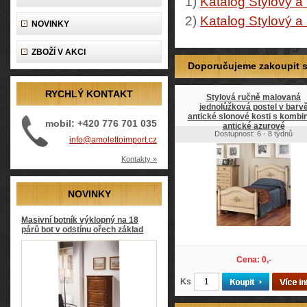
1)
Katalog Stylový a
2)
Katalog Stylový a
NOVINKY
ZBOŽÍ V AKCI
Doporučujeme zakoupit so
RYCHLÝ KONTAKT
Stylová ručně malovaná
jednolůžková postel v barv
antické slonové kosti s kombi
mobil: +420 776 701 035
antické azurové
Dostupnost: 6 - 8 týdnů
info@amolettoimport.cz
Kontakty »
NOVINKY
Masivní botník výklopný na 18
párů bot v odstínu ořech základ
Cena: 0,-
Ks