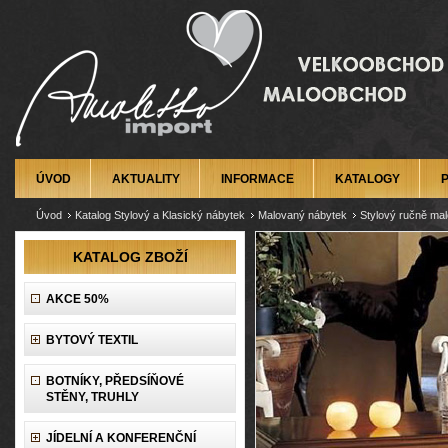
ÚVOD
AKTUALITY
INFORMACE
KATALOGY
Úvod
Katalog Stylový a Klasický nábytek
Malovaný nábytek
Stylový ručně mal
KATALOG ZBOŽÍ
AKCE 50%
BYTOVÝ TEXTIL
BOTNÍKY, PŘEDSÍŇOVÉ
STĚNY, TRUHLY
JÍDELNÍ A KONFERENČNÍ