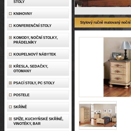
STOLY
KNIHOVNY
Stylový ručně malovaný noční 
KONFERENČNÍ STOLY
KOMODY, NOČNÍ STOLKY,
PRÁDELNÍKY
KOUPELNOVÝ NÁBYTEK
KŘESLA, SEDAČKY,
OTOMANY
PSACÍ STOLY, PC STOLY
POSTELE
SKŘÍNĚ
SPÍŽE, KUCHYŇSKÉ SKŘÍNĚ,
VINOTÉKY, BAR