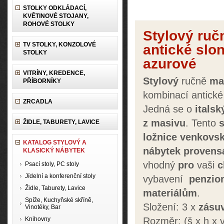
STOLKY ODKLÁDACÍ,
KVĚTINOVÉ STOJANY,
ROHOVÉ STOLKY
Stylový ruč
TV STOLKY, KONZOLOVÉ
antické slo
STOLKY
azurové
VITRÍNY, KREDENCE,
Stylový
ručně
ma
PŘÍBORNÍKY
kombinací antické
ZRCADLA
Jedná se o
italsk
z
masivu
. Tento
ŽIDLE, TABURETY, LAVICE
ložnice venkovs
KATALOG STYLOVÝ A
nábytek provens
KLASICKÝ NÁBYTEK
vhodný
pro
vaši
c
Psací stoly, PC stoly
Jídelní a konferenční stoly
vybavení
penzio
Židle, Taburety, Lavice
materiálům
.
Spíže, Kuchyňské skříně,
Složení: 3 x
zásu
Vinotéky, Bar
Knihovny
Rozměr: (š x h x