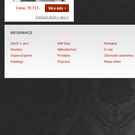
Cena: 70 717,-
Zobrazit zboží v akci »
INFORMACE
Zboží v akci
AMI klub
Kontakty
Novinky
Velkoobchod
O nás
Doporučujeme
Prodejny
Obchodní podmínky
Katalogy
Doprava
Mapa webu