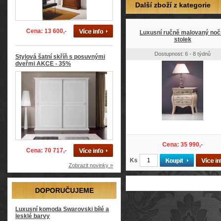
Další zboží z kategorie
Cena: 13 600,-
Luxusní ručně malovaný noč
stolek
Dostupnost: 6 - 8 týdnů
Stylová šatní skříň s posuvnými
dveřmi AKCE - 35%
Cena: 35 990,-
Cena: 70 717,-
Ks
Zobrazit novinky »
DOPORUČUJEME
Luxusní komoda Swarovski bílé a
lesklé barvy