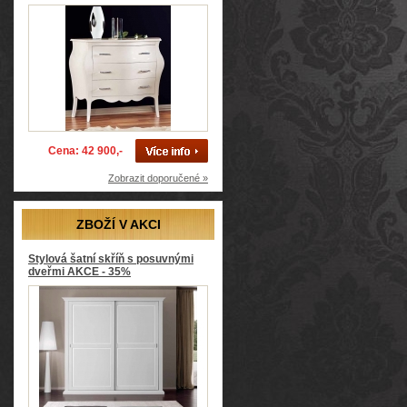
Cena: 42 900,-
Zobrazit doporučené »
ZBOŽÍ V AKCI
Stylová šatní skříň s posuvnými
dveřmi AKCE - 35%