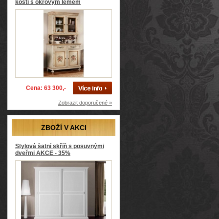
kosti s okrovým lemem
Cena: 63 300,-
Zobrazit doporučené »
ZBOŽÍ V AKCI
Stylová šatní skříň s posuvnými
dveřmi AKCE - 35%