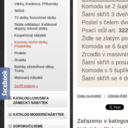
Vitríny, Kredence, Příborníky
Komoda se 2 šuplí
Skříně
Šatní skříň 3 dveř
TV stolky, Konzolové stolky
Postel s čelem dv
Stolky odkládací, Květinové
stojany, rohové stolky
Psací stůl art.
322
Koupelnový nábytek
Židle se zlatým po
Komody, Noční stolky,
Komoda se 6 šuplí
Prádelníky,
Postele
Zrcadlo v masivn
Zrcadla
Šatní skříň s pos
Botníky, předsíňové stěny,
Komoda s 5 šuplík
Truhly
Šatní skříň se 4 d
Malovaný nábytek
Zavřít katalog »
|
Dotaz na produkt
Odeslat příteli
KATALOG LUXUSNÍ A
ZÁMECKÝ NÁBYTEK
KATALOG MODERNÍ NÁBYTEK
Zařazeno v kategor
DOPORUČUJEME