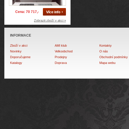
Cena: 70 717,-
Zobrazit zboží v akci »
INFORMACE
Zboží v akci
AMI klub
Kontakty
Novinky
Velkoobchod
O nás
Doporučujeme
Prodejny
Obchodní podmínky
Katalogy
Doprava
Mapa webu