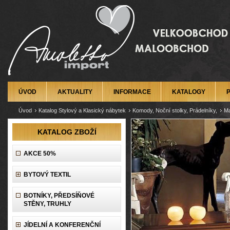
ÚVOD
AKTUALITY
INFORMACE
KATALOGY
Úvod
Katalog Stylový a Klasický nábytek
Komody, Noční stolky, Prádelníky,
Ma
KATALOG ZBOŽÍ
AKCE 50%
BYTOVÝ TEXTIL
BOTNÍKY, PŘEDSÍŇOVÉ
STĚNY, TRUHLY
JÍDELNÍ A KONFERENČNÍ