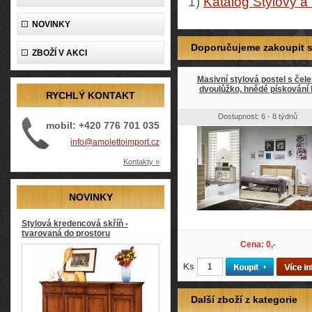
1)
Katalog Stylový a
NOVINKY
Doporučujeme zakoupit so
ZBOŽÍ V AKCI
Masivní stylová postel s čel
dvoulůžko, hnědé pískování
RYCHLÝ KONTAKT
Dostupnost: 6 - 8 týdnů
mobil: +420 776 701 035
info@amolettoimport.cz
Kontakty »
NOVINKY
Stylová kredencová skříň -
tvarovaná do prostoru
Cena: 0,-
Ks
Další zboží z kategorie