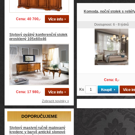
Komoda, noční stolek s reliéf
Cena: 40 700,-
Dostupnost: 6 - 8 týdnů
Stylový oválný konferenční stolek
prosklený 105x60x46
Cena: 0,-
Ks
Cena: 17 980,-
Zobrazit novinky »
DOPORUČUJEME
Stylový masivní ručně malovaný
kredenc v barvě antické slonové