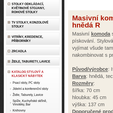
STOLKY ODKLÁDACÍ,
KVĚTINOVÉ STOJANY,
ROHOVÉ STOLKY
Masivní kom
TV STOLKY, KONZOLOVÉ
hnědá R
STOLKY
Masivní
komoda
s
VITRÍNY, KREDENCE,
pískování. Stylov
PŘÍBORNÍKY
vyjímat všude tam
ZRCADLA
nakombinovat s pr
ŽIDLE, TABURETY, LAVICE
Původ/výrobce
: 
KATALOG STYLOVÝ A
Barva
: hnědá, te
KLASICKÝ NÁBYTEK
Rozměry
:
Psací stoly, PC stoly
Jídelní a konferenční stoly
šířka: 70 cm
Židle, Taburety, Lavice
hloubka: 45 cm
Spíže, Kuchyňské skříně,
výška: 137 cm
Vinotéky, Bar
Knihovny
Doporučené pro